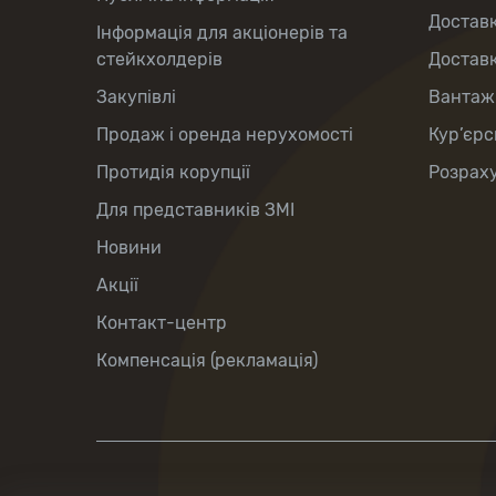
Доставк
Інформація для акціонерів та
стейкхолдерів
Доставк
Закупівлі
Вантаж
Продаж і оренда нерухомості
Кур’єрс
Протидія корупції
Розраху
Для представників ЗМІ
Новини
Акції
Контакт-центр
Компенсація (рекламація)