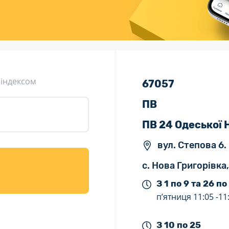
ція (рекламація)
Валютно-обмінні операції
 індексом
67057
ПВ
ПВ 24 Одеської
вул. Степова 6.
с. Нова Григорівка
З 1 по 9 та 26 по
п’ятниця
11:05 -
11
З 10 по 25