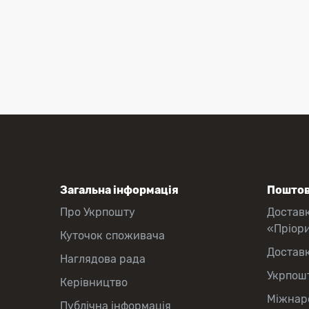
Загальна інформація
Поштов
Про Укрпошту
Достав
«Пріор
Куточок споживача
Достав
Наглядова рада
Укрпош
Керівництво
Міжнаро
Публічна інформація