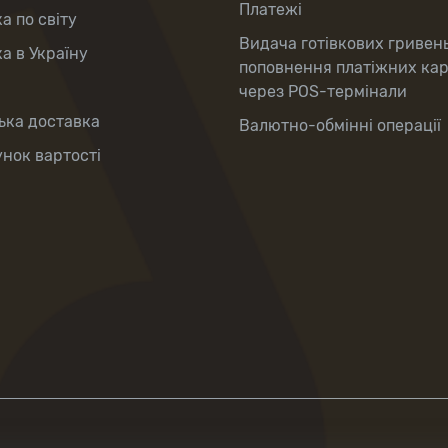
Платежі
а по світу
Видача готівкових гривен
а в Україну
поповнення платіжних ка
через POS-термінали
ька доставка
Валютно-обмінні операції
нок вартості