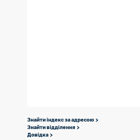
Знайти індекс за адресою
Знайти відділення
Довідка