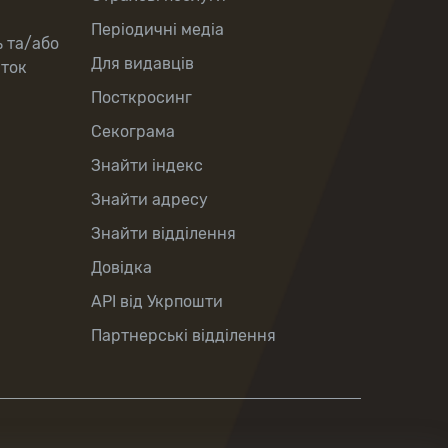
Періодичні медіа
ь та/або
Для видавців
рток
Посткросинг
Секограма
Знайти індекс
Знайти адресу
Знайти відділення
Довідка
API від Укрпошти
Партнерські відділення