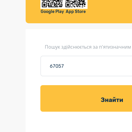
Компенса
Листи та листівки
Google Play
App Store
Кур’єрська доставка
Паковання
Доставка з інтернет-магазинів
Пошук здійснюється за п'ятизначним
Доставка товарів для саду
Знайти