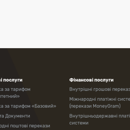
і послуги
Фінансові послуги
ка за тарифом
Внутрішні грошові перека
итетний»
Міжнародні платіжні сист
ка за тарифом «Базовий»
(перекази MoneyGram)
та Документи
Внутрішньодержавні плат
системи
дні поштові перекази