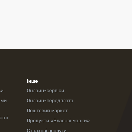
Інше
зи
Онлайн-сервіси
еми
Онлайн-передплата
Поштовий маркет
іжні
Продукти «Власної марки»
Страхові послуги