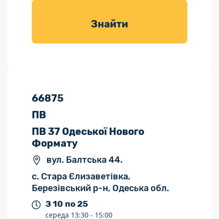
товарів для
саду
Знайти
66875
ПВ
ПВ 37 Одеської Нового
Формату
вул. Балтська 44.
с. Стара Єлизаветівка,
Березівський р-н, Одеська обл.
З 10 по 25
середа
13:30 -
15:00