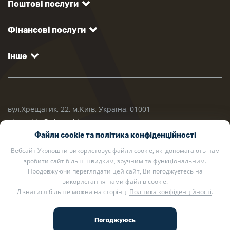
Поштові послуги
Фінансові послуги
Інше
вул.Хрещатик, 22, м.Київ, Україна, 01001
ukrposhta@ukrposhta.ua
Файли cookie та політика конфіденційності
Вебсайт Укрпошти використовує файли cookie, які допомагають нам
зробити сайт більш швидким, зручним та функціональним.
Продовжуючи переглядати цей сайт, Ви погоджуєтесь на
використання нами файлів cookie.
Дізнатися більше можна на сторінці
Політика конфіденційності
.
2002 — 2026 Укрпошта. Всі права захищено.
Політика конфіденційності
.