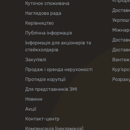
«Пріор
Куточок споживача
Достав
Наглядова рада
Укрпош
Керівництво
Міжнаро
Публічна інформація
Доставк
Інформація для акціонерів та
стейкхолдерів
Доставк
Закупівлі
Вантаж
Продаж і оренда нерухомості
Кур’єрс
Протидія корупції
Розраху
Для представників ЗМІ
Новини
Акції
Контакт-центр
Компенсація (рекламація)