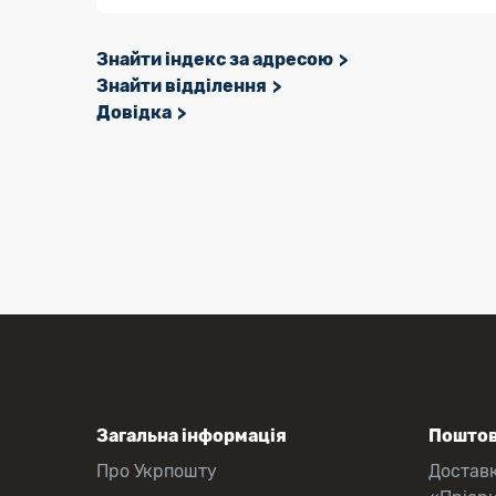
Знайти індекс за адресою
Знайти відділення
Довідка
Загальна інформація
Поштов
Про Укрпошту
Достав