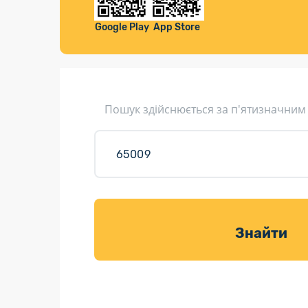
Компенса
Листи та листівки
Google Play
App Store
Кур’єрська доставка
Паковання
Доставка з інтернет-магазинів
Пошук здійснюється за п'ятизначним
Доставка товарів для саду
Знайти