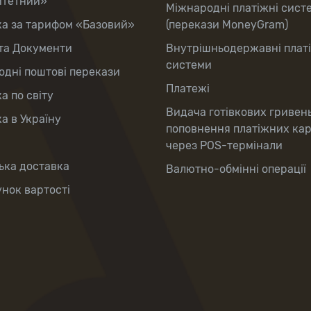
итетний»
Міжнародні платіжні сист
ка за тарифом «Базовий»
(перекази MoneyGram)
та Документи
Внутрішньодержавні плат
системи
дні поштові перекази
Платежі
а по світу
Видача готівкових гривен
а в Україну
поповнення платіжних ка
через POS-термінали
ька доставка
Валютно-обмінні операції
нок вартості