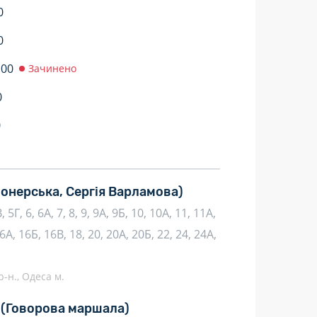
0
0
:00
Зачинено
0
0
іонерська, Сергія Варламова)
В, 5Г, 6, 6А, 7, 8, 9, 9А, 9Б, 10, 10А, 11, 11А,
6А, 16Б, 16В, 18, 20, 20А, 20Б, 22, 24, 24А,
-н., Одеса м.
.
(Говорова маршала)