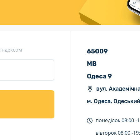
ція (рекламація)
Валютно-обмінні операції
 індексом
65009
МВ
Одеса 9
вул. Академічна
м. Одеса, Одеський
понеділок
08:00 -
1
вівторок
08:00 -
19