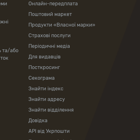
еми
Онлайн-передплата
Поштовий маркет
іжні
Продукти «Власної марки»
Страхові послуги
Періодичні медіа
ь та/або
Для видавців
рток
Посткросинг
Секограма
Знайти індекс
Знайти адресу
Знайти відділення
Довідка
API від Укрпошти