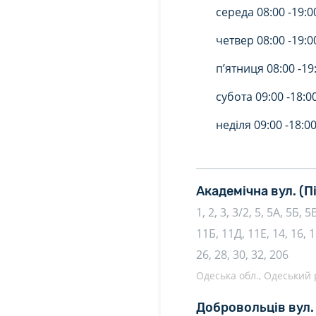
середа
08:00 -
19:0
четвер
08:00 -
19:0
п’ятниця
08:00 -
19
субота
09:00 -
18:0
неділя
09:00 -
18:0
Академічна вул.
(П
1, 2, 3, 3/2, 5, 5А, 5Б, 5
11Б, 11Д, 11Е, 14, 16, 1
26, 28, 30, 32, 206
Одеська обл., Одеський р
Добровольців вул