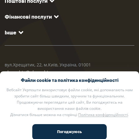
Поштові послуги
Фінансові послуги
Інше
вул.Хрещатик, 22, м.Київ, Україна, 01001
ukrposhta@ukrposhta.ua
Файли cookie та політика конфіденційності
Вебсайт Укрпошти використовує файли cookie, які допомагають нам
зробити сайт більш швидким, зручним та функціональним.
Продовжуючи переглядати цей сайт, Ви погоджуєтесь на
використання нами файлів cookie.
Дізнатися більше можна на сторінці
Політика конфіденційності
.
2002 — 2026 Укрпошта. Всі права захищено.
Політика конфіденційності
.