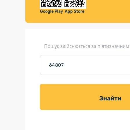
Компенса
Листи та листівки
Google Play
App Store
Кур’єрська доставка
Паковання
Доставка з інтернет-магазинів
Пошук здійснюється за п'ятизначним
Доставка товарів для саду
Знайти