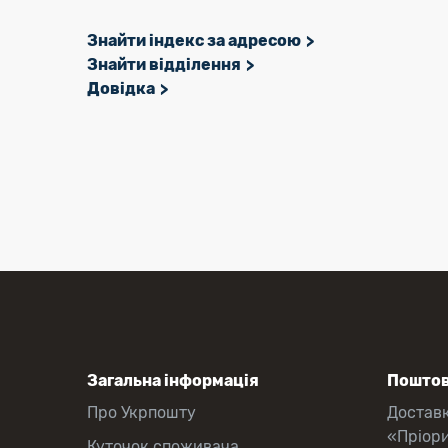
Знайти індекс за адресою
Знайти відділення
Довідка
Загальна інформація
Поштов
Про Укрпошту
Достав
«Пріор
Куточок споживача