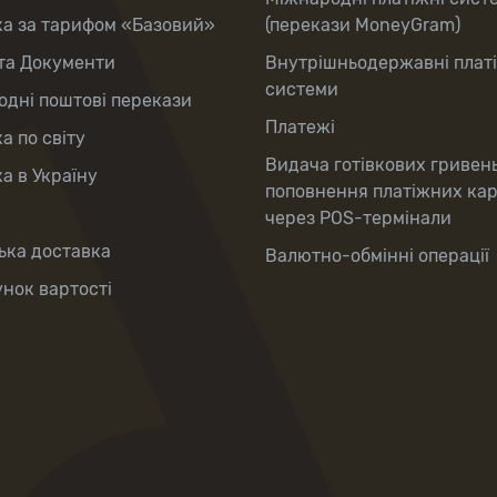
ка за тарифом «Базовий»
(перекази MoneyGram)
та Документи
Внутрішньодержавні плат
системи
дні поштові перекази
Платежі
а по світу
Видача готівкових гривен
а в Україну
поповнення платіжних ка
через POS-термінали
ька доставка
Валютно-обмінні операції
нок вартості