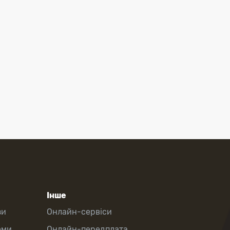
Інше
зи
Онлайн-сервіси
еми
Онлайн-передплата