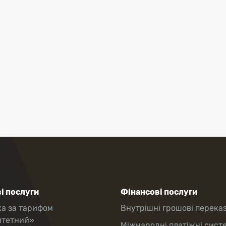
і послуги
Фінансові послуги
ка за тарифом
Внутрішні грошові перека
итетний»
Міжнародні платіжні сист