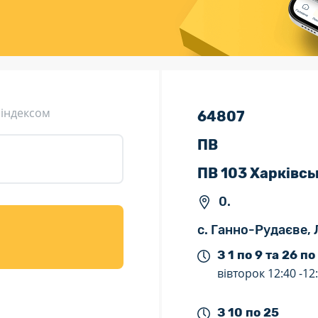
ція (рекламація)
Валютно-обмінні операції
 індексом
64807
ПВ
ПВ 103 Харківсь
0.
с. Ганно-Рудаєве, 
З 1 по 9 та 26 по
вівторок
12:40 -
12
З 10 по 25