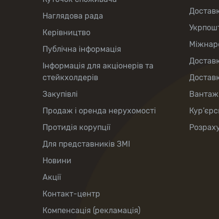
Достав
Наглядова рада
Укрпош
Керівництво
Міжнаро
Публічна інформація
Доставк
Інформація для акціонерів та
стейкхолдерів
Доставк
Закупівлі
Вантаж
Продаж і оренда нерухомості
Кур’єрс
Протидія корупції
Розраху
Для представників ЗМІ
Новини
Акції
Контакт-центр
Компенсація (рекламація)