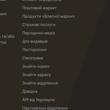
Поштовий маркет
іжні
Продукти «Власної марки»
Страхові послуги
Періодичні медіа
ь та/або
Для видавців
рток
Посткросинг
Секограма
Знайти індекс
Знайти адресу
Знайти відділення
Довідка
API від Укрпошти
Партнерські відділення