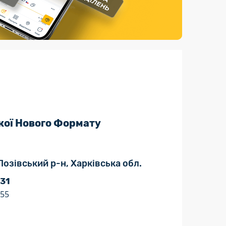
Страхові послуги
Каталог «Укрпошта Маркет»
кої Нового Формату
Лозівський р-н, Харківська обл.
 31
:55