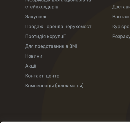
стейкхолдерів
Доставк
Закупівлі
Вантаж
Продаж і оренда нерухомості
Кур’єрс
Протидія корупції
Розраху
Для представників ЗМІ
Новини
Акції
Контакт-центр
Компенсація (рекламація)
вул.Хрещатик, 22, м.Київ, Україна, 01001