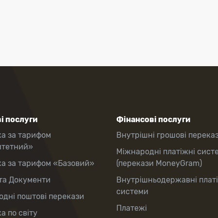
і послуги
Фінансові послуги
ка за тарифом
Внутрішні грошові перека
итетний»
Міжнародні платіжні сист
ка за тарифом «Базовий»
(перекази MoneyGram)
та Документи
Внутрішньодержавні плат
системи
дні поштові перекази
Платежі
а по світу