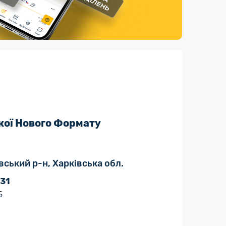
Страхові послуги
Каталог «Укрпошта Маркет»
кої Нового Формату
вський р-н, Харківська обл.
 31
5