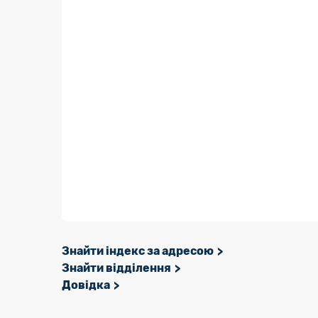
Знайти індекс за адресою
Знайти відділення
Довідка