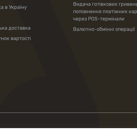
Видача готівкових гривен
а в Україну
поповнення платіжних ка
через POS-термінали
ька доставка
Валютно-обмінні операції
нок вартості