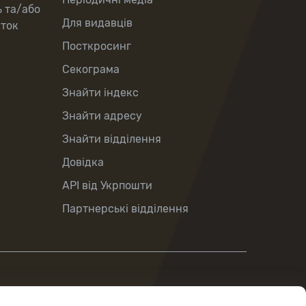
ь та/або
Для видавців
рток
Посткросинг
Секограма
Знайти індекс
Знайти адресу
Знайти відділення
Довідка
API від Укрпошти
Партнерські відділення