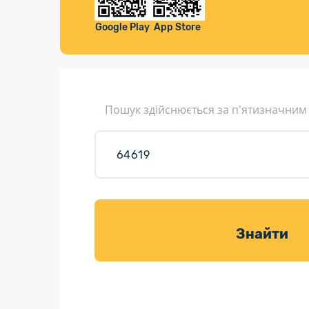
Компенса
Листи та листівки
Google Play
App Store
Кур’єрська доставка
Паковання
Доставка з інтернет-магазинів
Пошук здійснюється за п'ятизначним
Доставка товарів для саду
Знайти