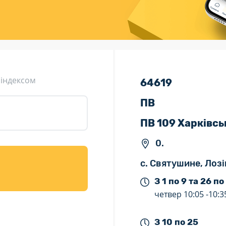
ція (рекламація)
Валютно-обмінні операції
 індексом
64619
ПВ
ПВ 109 Харківсь
0.
с. Святушине, Лозі
З 1 по 9 та 26 по
четвер
10:05 -
10:3
З 10 по 25