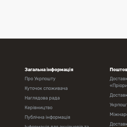
Загальна інформація
Поштов
Про Укрпошту
Достав
«Пріор
Куточок споживача
Достав
Наглядова рада
Укрпош
Керівництво
Міжнаро
Публічна інформація
Доставк
Інформація для акціонерів та