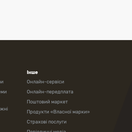
Інше
зи
Онлайн-сервіси
еми
Онлайн-передплата
Поштовий маркет
іжні
Продукти «Власної марки»
Страхові послуги
Періодичні медіа