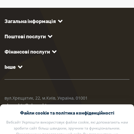
Загальна інформація
Поштові послуги
Фінансові послуги
Інше
вул.Хрещатик, 22, м.Київ, Україна, 01001
ukrposhta@ukrposhta.ua
Файли cookie та політика конфіденційності
Вебсайт Укрпошти використовує файли cookie, які допомагають нам
зробити сайт більш швидким, зручним та функціональним.