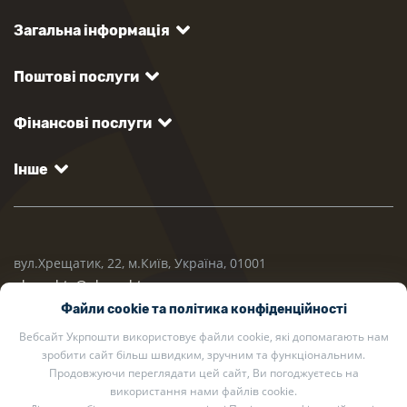
Загальна інформація
Поштові послуги
Фінансові послуги
Інше
вул.Хрещатик, 22, м.Київ, Україна, 01001
ukrposhta@ukrposhta.ua
Файли cookie та політика конфіденційності
Вебсайт Укрпошти використовує файли cookie, які допомагають нам
зробити сайт більш швидким, зручним та функціональним.
Продовжуючи переглядати цей сайт, Ви погоджуєтесь на
використання нами файлів cookie.