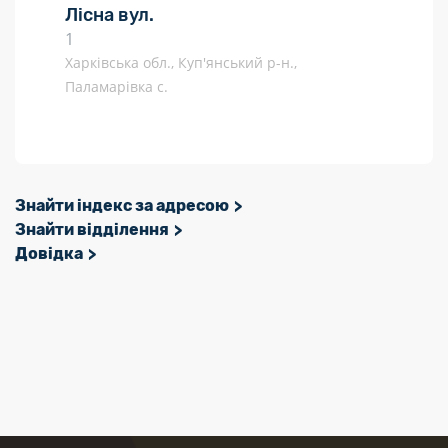
Лісна вул.
1
Харківська обл., Куп'янський р-н.,
Паламарівка с.
Знайти індекс за адресою
Знайти відділення
Довідка