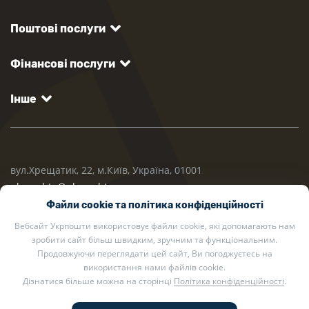
Поштові послуги
Фінансові послуги
Інше
вул.Хрещатик, 22, м.Київ, Україна, 01001
ukrposhta@ukrposhta.ua
Файли cookie та політика конфіденційності
Вебсайт Укрпошти використовує файли cookie, які допомагають нам
зробити сайт більш швидким, зручним та функціональним.
Продовжуючи переглядати цей сайт, Ви погоджуєтесь на
використання нами файлів cookie.
Дізнатися більше можна на сторінці
Політика конфіденційності
.
2002 — 2026 Укрпошта. Всі права захищено.