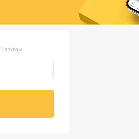
ція (рекламація)
Валютно-обмінні операції
 індексом