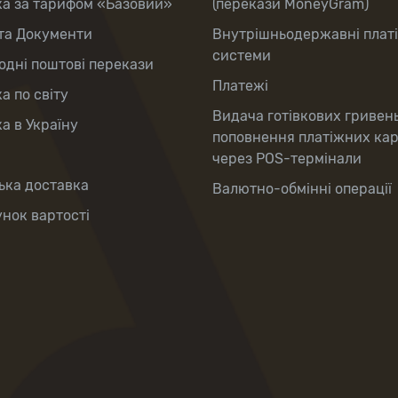
ка за тарифом «Базовий»
(перекази MoneyGram)
та Документи
Внутрішньодержавні плат
системи
дні поштові перекази
Платежі
а по світу
Видача готівкових гривен
а в Україну
поповнення платіжних ка
через POS-термінали
ька доставка
Валютно-обмінні операції
нок вартості