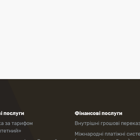
і послуги
Фінансові послуги
ка за тарифом
Внутрішні грошові перека
итетний»
Міжнародні платіжні сист