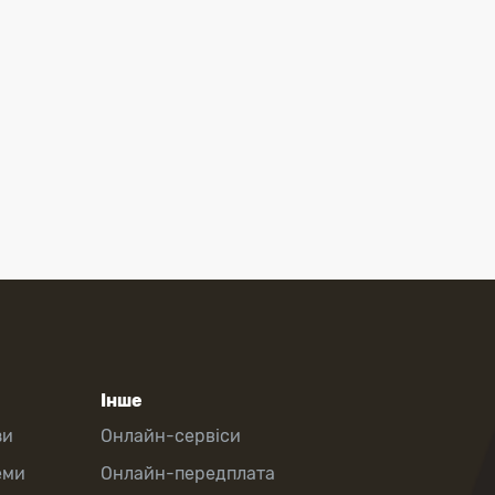
Інше
зи
Онлайн-сервіси
еми
Онлайн-передплата