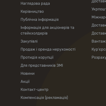
Достав
Наглядова рада
Укрпош
Керівництво
Міжнаро
Публічна інформація
Доставк
Інформація для акціонерів та
стейкхолдерів
Доставк
Закупівлі
Вантаж
Продаж і оренда нерухомості
Кур’єрс
Протидія корупції
Розраху
Для представників ЗМІ
Новини
Акції
Контакт-центр
Компенсація (рекламація)