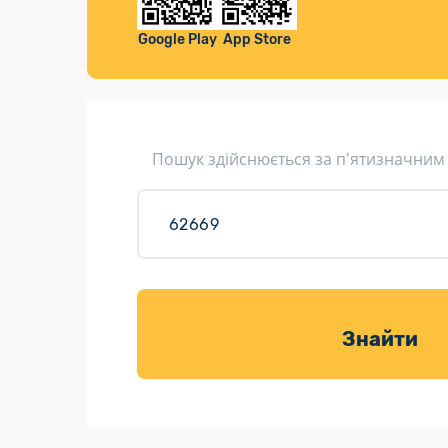
Компенса
Листи та листівки
Google Play
App Store
Кур’єрська доставка
Паковання
Доставка з інтернет-магазинів
Пошук здійснюється за п'ятизначним
Доставка товарів для саду
Знайти