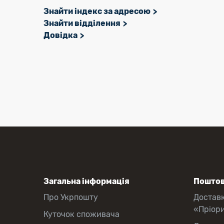
Знайти індекс за адресою
Знайти відділення
Довідка
Загальна інформація
Поштов
Про Укрпошту
Достав
«Пріор
Куточок споживача