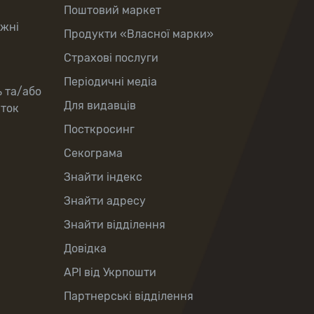
Поштовий маркет
іжні
Продукти «Власної марки»
Страхові послуги
Періодичні медіа
ь та/або
Для видавців
рток
Посткросинг
Секограма
Знайти індекс
Знайти адресу
Знайти відділення
Довідка
API від Укрпошти
Партнерські відділення