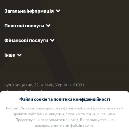
Загальна інформація
Поштові послуги
Фінансові послуги
Інше
вул.Хрещатик, 22, м.Київ, Україна, 01001
ukrposhta@ukrposhta.ua
Файли cookie та політика конфіденційності
Вебсайт Укрпошти використовує файли cookie, які допомагають нам
зробити сайт більш швидким, зручним та функціональним.
Продовжуючи переглядати цей сайт, Ви погоджуєтесь на
використання нами файлів cookie.