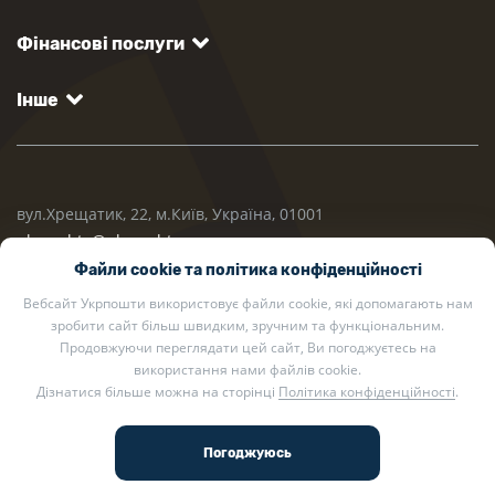
Фінансові послуги
Інше
вул.Хрещатик, 22, м.Київ, Україна, 01001
ukrposhta@ukrposhta.ua
Файли cookie та політика конфіденційності
Вебсайт Укрпошти використовує файли cookie, які допомагають нам
зробити сайт більш швидким, зручним та функціональним.
Продовжуючи переглядати цей сайт, Ви погоджуєтесь на
використання нами файлів cookie.
Дізнатися більше можна на сторінці
Політика конфіденційності
.
2002 — 2026 Укрпошта. Всі права захищено.
Політика конфіденційності
.