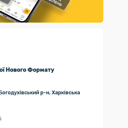
Страхові послуги
Каталог «Укрпошта Маркет»
ої Нового Формату
, Богодухівський р-н, Харківська
5