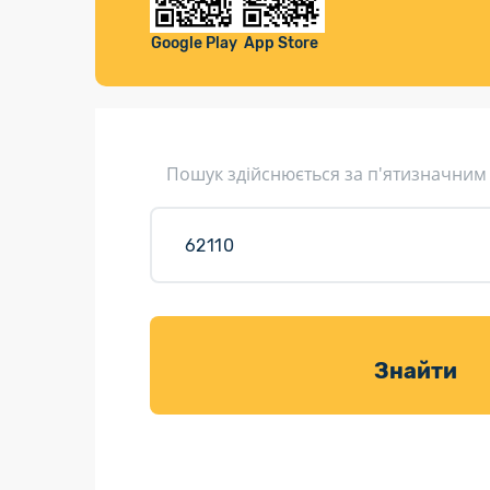
Компенса
Листи та листівки
Google Play
App Store
Кур’єрська доставка
Паковання
Доставка з інтернет-магазинів
Пошук здійснюється за п'ятизначним
Доставка товарів для саду
Знайти