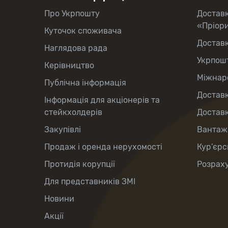
Про Укрпошту
Достав
«Пріор
Куточок споживача
Достав
Наглядова рада
Укрпош
Керівництво
Міжнаро
Публічна інформація
Доставк
Інформація для акціонерів та
стейкхолдерів
Доставк
Закупівлі
Вантаж
Продаж і оренда нерухомості
Кур’єрс
Протидія корупції
Розраху
Для представників ЗМІ
Новини
Акції