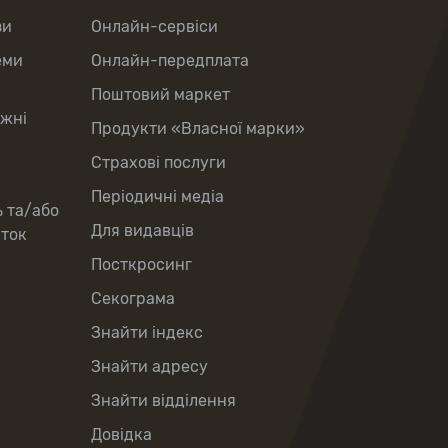
зи
Онлайн-сервіси
еми
Онлайн-передплата
Поштовий маркет
іжні
Продукти «Власної марки»
Страхові послуги
Періодичні медіа
ь та/або
Для видавців
рток
Посткросинг
Секограма
Знайти індекс
Знайти адресу
Знайти відділення
Довідка