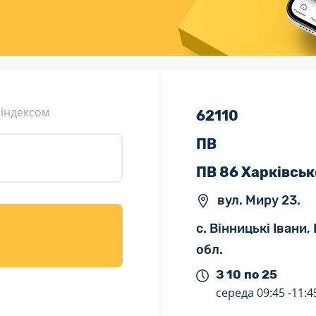
ція (рекламація)
Валютно-обмінні операції
 індексом
62110
ПВ
ПВ 86 Харківськ
вул. Миру 23.
с. Вінницькі Івани
обл.
З 10 по 25
середа
09:45 -
11:4