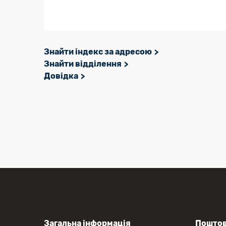
Знайти індекс за адресою
Знайти відділення
Довідка
Загальна інформація
Поштов