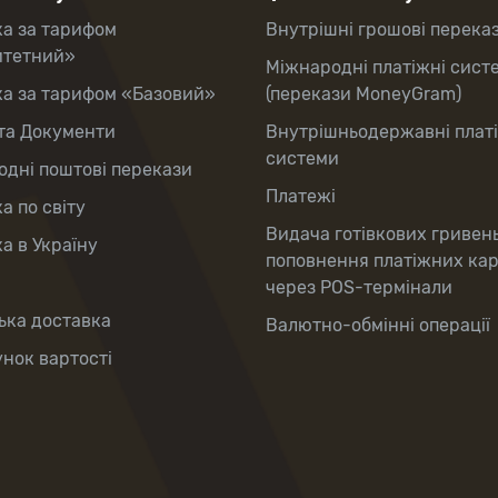
ка за тарифом
Внутрішні грошові перека
итетний»
Міжнародні платіжні сист
ка за тарифом «Базовий»
(перекази MoneyGram)
та Документи
Внутрішньодержавні плат
системи
дні поштові перекази
Платежі
а по світу
Видача готівкових гривен
а в Україну
поповнення платіжних ка
через POS-термінали
ька доставка
Валютно-обмінні операції
нок вартості