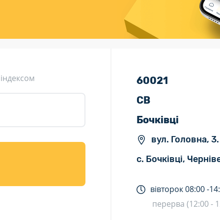
ція (рекламація)
Валютно-обмінні операції
 індексом
60021
СВ
Бочківці
вул. Головна, 3.
с. Бочківці, Черні
вівторок
08:00 -
14
перерва (12:00 - 1