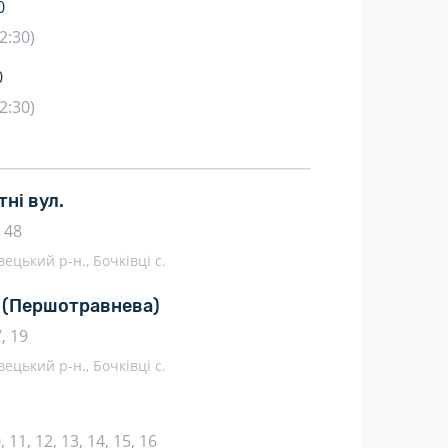
0
2:30)
0
2:30)
тні вул.
, 48
ецький р-н., Бочківці с.
.
(Першотравнева)
7, 19
ецький р-н., Бочківці с.
10, 11, 12, 13, 14, 15, 16