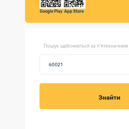
Компенса
Листи та листівки
Google Play
App Store
Кур’єрська доставка
Паковання
Доставка з інтернет-магазинів
Пошук здійснюється за п'ятизначним
Доставка товарів для саду
Знайти