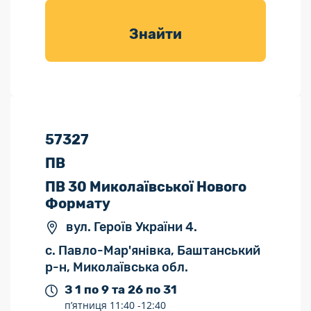
товарів для
саду
Знайти
57327
ПВ
ПВ 30 Миколаївської Нового
Формату
вул. Героїв України 4.
с. Павло-Мар'янівка, Баштанський
р-н, Миколаївська обл.
З 1 по 9 та 26 по 31
п’ятниця
11:40 -
12:40