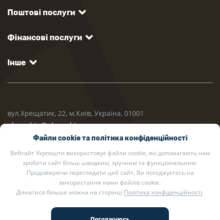
Поштові послуги
Фінансові послуги
Інше
вул.Хрещатик, 22, м.Київ, Україна, 01001
ukrposhta@ukrposhta.ua
Файли cookie та політика конфіденційності
Вебсайт Укрпошти використовує файли cookie, які допомагають нам
зробити сайт більш швидким, зручним та функціональним.
Продовжуючи переглядати цей сайт, Ви погоджуєтесь на
використання нами файлів cookie.
Дізнатися більше можна на сторінці
Політика конфіденційності
.
2002 — 2026 Укрпошта. Всі права захищено.