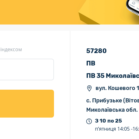
ція (рекламація)
Валютно-обмінні операції
 індексом
57280
ПВ
ПВ 35 Миколаїв
вул. Кошевого 1
с. Прибузьке (Віто
Миколаївська обл.
З 10 по 25
п’ятниця
14:05 -
16