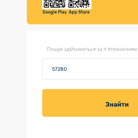
Компенса
Листи та листівки
Google Play
App Store
Кур’єрська доставка
Паковання
Доставка з інтернет-магазинів
Пошук здійснюється за п'ятизначним
Доставка товарів для саду
Знайти