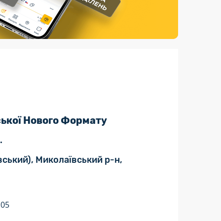
Страхові послуги
Каталог «Укрпошта Маркет»
ської Нового Формату
.
вський), Миколаївський р-н,
:05