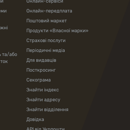
зи
Онлайн-сервіси
еми
Онлайн-передплата
Поштовий маркет
іжні
Продукти «Власної марки»
Страхові послуги
Періодичні медіа
ь та/або
Для видавців
рток
Посткросинг
Секограма
Знайти індекс
Знайти адресу
Знайти відділення
Довідка
API від Укрпошти