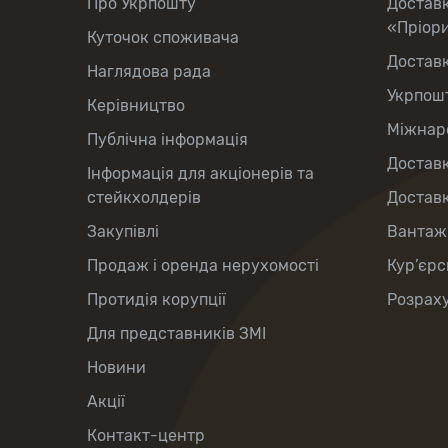
Про Укрпошту
Достав
«Пріор
Куточок споживача
Достав
Наглядова рада
Укрпош
Керівництво
Міжнаро
Публічна інформація
Доставк
Інформація для акціонерів та
стейкхолдерів
Доставк
Закупівлі
Вантаж
Продаж і оренда нерухомості
Кур’єрс
Протидія корупції
Розраху
Для представників ЗМІ
Новини
Акції
Контакт-центр