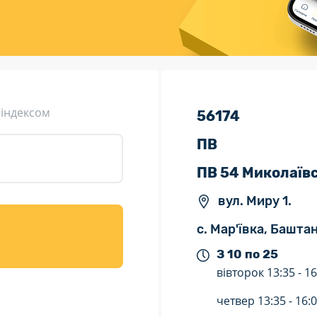
ція (рекламація)
Валютно-обмінні операції
 індексом
56174
ПВ
ПВ 54 Миколаїв
вул. Миру 1.
с. Мар'ївка, Башта
З 10 по 25
вівторок
13:35 -
16
четвер
13:35 -
16: