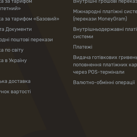
ка за тарифом
Внутрішні грошові перека
итетний»
Міжнародні платіжні сист
ка за тарифом «Базовий»
(перекази MoneyGram)
та Документи
Внутрішньодержавні плат
системи
дні поштові перекази
Платежі
а по світу
Видача готівкових гривен
а в Україну
поповнення платіжних ка
через POS-термінали
ька доставка
Валютно-обмінні операції
нок вартості