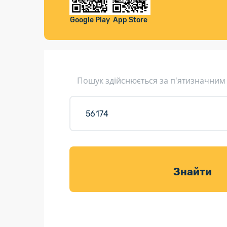
Компенса
Листи та листівки
Google Play
App Store
Кур’єрська доставка
Паковання
Доставка з інтернет-магазинів
Пошук здійснюється за п'ятизначним
Доставка товарів для саду
Знайти