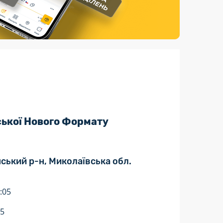
Страхові послуги
Каталог «Укрпошта Маркет»
ської Нового Формату
нський р-н, Миколаївська обл.
:05
05