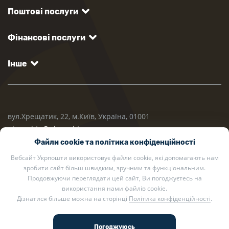
Поштові послуги
Фінансові послуги
Інше
вул.Хрещатик, 22, м.Київ, Україна, 01001
ukrposhta@ukrposhta.ua
Файли cookie та політика конфіденційності
Вебсайт Укрпошти використовує файли cookie, які допомагають нам
зробити сайт більш швидким, зручним та функціональним.
Продовжуючи переглядати цей сайт, Ви погоджуєтесь на
використання нами файлів cookie.
Дізнатися більше можна на сторінці
Політика конфіденційності
.
2002 — 2026 Укрпошта. Всі права захищено.