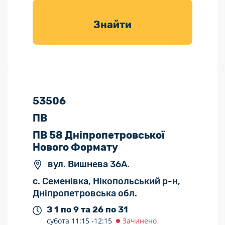
товарів для
саду
Знайти
53506
ПВ
ПВ 58 Дніпропетровської
Нового Формату
вул. Вишнева 36А.
с. Семенівка, Нікопольський р-н,
Дніпропетровська обл.
З 1 по 9 та 26 по 31
субота
11:15 -
12:15
Зачинено