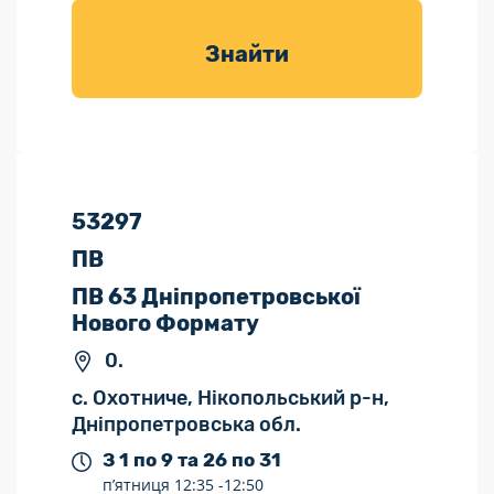
товарів для
саду
Знайти
53297
ПВ
ПВ 63 Дніпропетровської
Нового Формату
0.
с. Охотниче, Нікопольський р-н,
Дніпропетровська обл.
З 1 по 9 та 26 по 31
п’ятниця
12:35 -
12:50