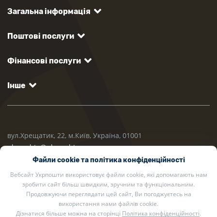
Загальна інформація
Поштові послуги
Фінансові послуги
Інше
вул.Хрещатик, 22, м.Київ, Україна, 01001
ukrposhta@ukrposhta.ua
Файли cookie та політика конфіденційності
Вебсайт Укрпошти використовує файли cookie, які допомагають нам
зробити сайт більш швидким, зручним та функціональним.
Продовжуючи переглядати цей сайт, Ви погоджуєтесь на
використання нами файлів cookie.
Дізнатися більше можна на сторінці
Політика конфіденційності
.