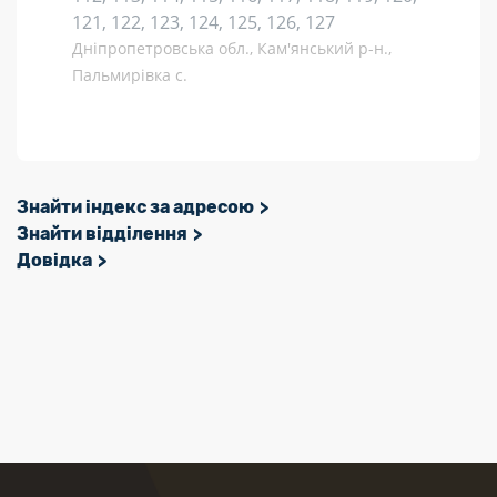
121, 122, 123, 124, 125, 126, 127
Дніпропетровська обл., Кам'янський р-н.,
Пальмирівка с.
Знайти індекс за адресою
Знайти відділення
Довідка