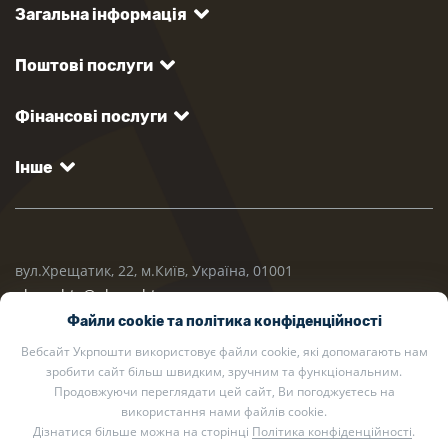
Загальна інформація
Поштові послуги
Фінансові послуги
Інше
вул.Хрещатик, 22, м.Київ, Україна, 01001
ukrposhta@ukrposhta.ua
Файли cookie та політика конфіденційності
Вебсайт Укрпошти використовує файли cookie, які допомагають нам
зробити сайт більш швидким, зручним та функціональним.
Продовжуючи переглядати цей сайт, Ви погоджуєтесь на
використання нами файлів cookie.
Дізнатися більше можна на сторінці
Політика конфіденційності
.