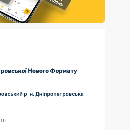
Страхові послуги
Каталог «Укрпошта Маркет»
тровської Нового Формату
провський р-н, Дніпропетровська
:10