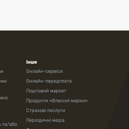
Інше
зи
Онлайн-сервіси
еми
Онлайн-передплата
Поштовий маркет
іжні
Продукти «Власної марки»
Страхові послуги
Періодичні медіа
ь та/або