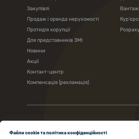
Закупівлі
Вантаж
Продаж і оренда нерухомості
Кур’єрс
Протидія корупції
Розраху
Для представників ЗМІ
Новини
Акції
Контакт-центр
Компенсація (рекламація)
вул.Хрещатик, 22, м.Київ, Україна, 01001
Файли cookie та політика конфіденційності
ukrposhta@ukrposhta.ua