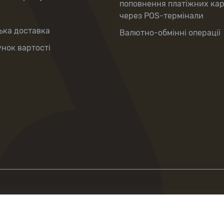
поповнення платіжних ка
через POS-термінали
ька доставка
Валютно-обмінні операції
нок вартості