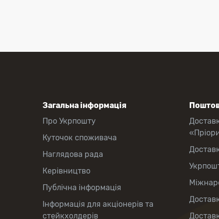
Загальна інформація
Поштов
Про Укрпошту
Достав
«Пріор
Куточок споживача
Достав
Наглядова рада
Укрпош
Керівництво
Міжнаро
Публічна інформація
Доставк
Інформація для акціонерів та
стейкхолдерів
Доставк