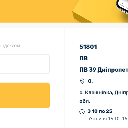
ція (рекламація)
Валютно-обмінні операції
 індексом
51801
ПВ
ПВ 39 Дніпропе
0.
с. Клешнівка, Дні
обл.
З 10 по 25
п’ятниця
15:10 -
16