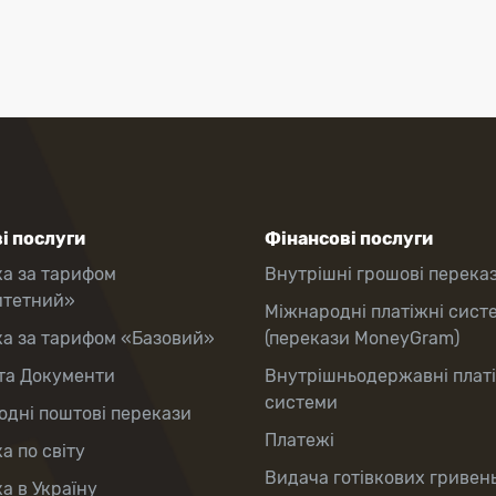
і послуги
Фінансові послуги
ка за тарифом
Внутрішні грошові перека
итетний»
Міжнародні платіжні сист
ка за тарифом «Базовий»
(перекази MoneyGram)
та Документи
Внутрішньодержавні плат
системи
дні поштові перекази
Платежі
а по світу
Видача готівкових гривен
а в Україну