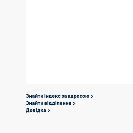
Знайти індекс за адресою
Знайти відділення
Довідка