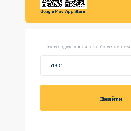
Компенса
Листи та листівки
Google Play
App Store
Кур’єрська доставка
Паковання
Доставка з інтернет-магазинів
Пошук здійснюється за п'ятизначним
Доставка товарів для саду
Знайти