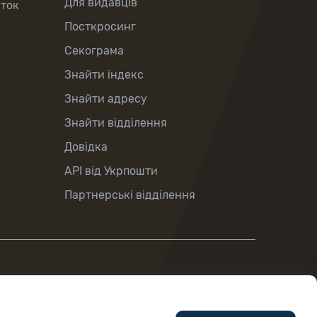
Для видавців
рток
Посткросинг
Секограма
Знайти індекс
Знайти адресу
Знайти відділення
Довідка
API від Укрпошти
Партнерські відділення