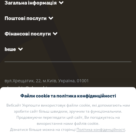
Загальна інформація
Поштові послуги
Фінансові послуги
Інше
вул.Хрещатик, 22, м.Київ, Україна, 01001
ukrposhta@ukrposhta.ua
Файли cookie та політика конфіденційності
Вебсайт Укрпошти використовує файли cookie, які допомагають нам
зробити сайт більш швидким, зручним та функціональним.
Продовжуючи переглядати цей сайт, Ви погоджуєтесь на
використання нами файлів cookie.
Дізнатися більше можна на сторінці
Політика конфіденційності
.