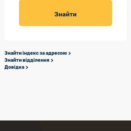
товарів для
саду
Знайти
Знайти індекс за адресою
Знайти відділення
Довідка