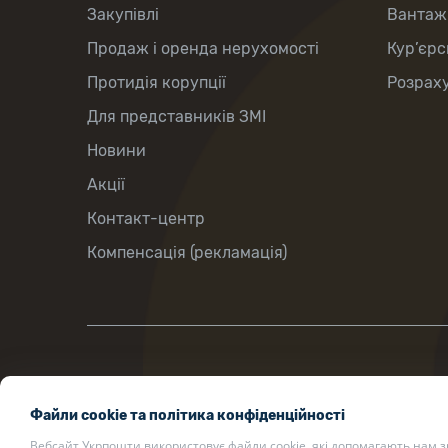
Закупівлі
Вантаж
Продаж і оренда нерухомості
Кур’єрс
Протидія корупції
Розраху
Для представників ЗМІ
Новини
Акції
Контакт-центр
Компенсація (рекламація)
вул.Хрещатик, 22, м.Київ, Україна, 01001
Файли cookie та політика конфіденційності
ukrposhta@ukrposhta.ua
Вебсайт Укрпошти використовує файли cookie, які допомагають нам 