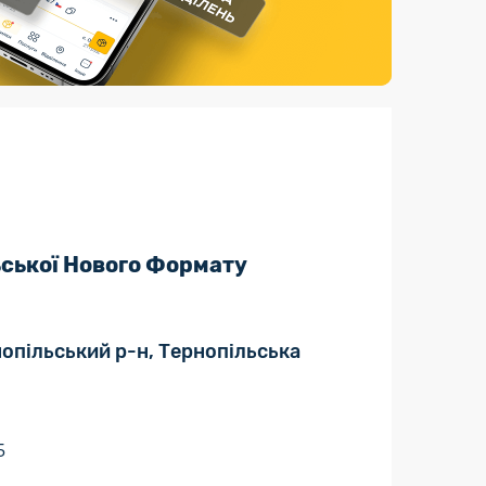
Страхові послуги
Каталог «Укрпошта Маркет»
ьської Нового Формату
нопільський р-н, Тернопільська
5