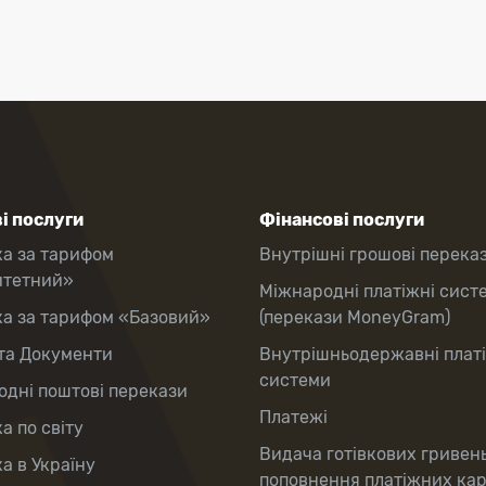
і послуги
Фінансові послуги
ка за тарифом
Внутрішні грошові перека
итетний»
Міжнародні платіжні сист
ка за тарифом «Базовий»
(перекази MoneyGram)
та Документи
Внутрішньодержавні плат
системи
дні поштові перекази
Платежі
а по світу
Видача готівкових гривен
а в Україну
поповнення платіжних ка