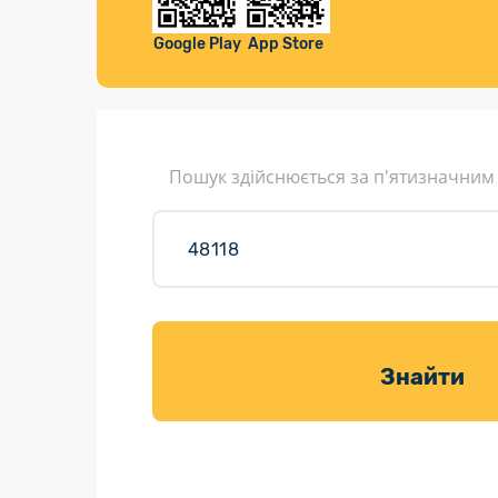
Компенса
Листи та листівки
Google Play
App Store
Кур’єрська доставка
Паковання
Доставка з інтернет-магазинів
Пошук здійснюється за п'ятизначним
Доставка товарів для саду
Знайти