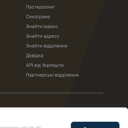
Посткросинг
Секограма
Знайти індекс
Знайти адресу
Знайти відділення
Довідка
API від Укрпошти
Партнерські відділення
реглядати цей сайт, Ви