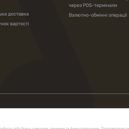
через POS-термінали
ька доставка
Валютно-обмінні операції
нок вартості
зробити сайт більш швидким, зручним та функціональним. Продовжуючи пе