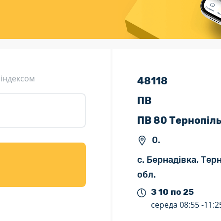
ція (рекламація)
Валютно-обмінні операції
 індексом
48118
ПВ
ПВ 80 Тернопіл
0.
с. Бернадівка, Тер
обл.
З 10 по 25
середа
08:55 -
11:2