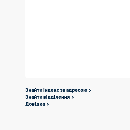
Знайти індекс за адресою
Знайти відділення
Довідка