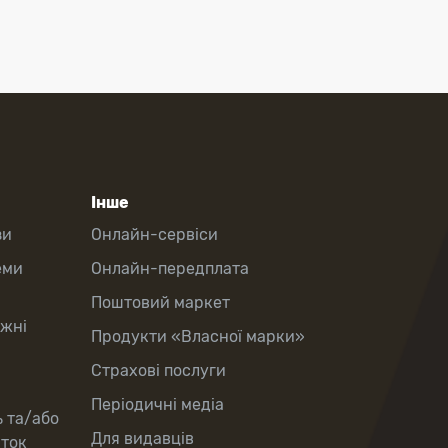
Інше
зи
Онлайн-сервіси
еми
Онлайн-передплата
Поштовий маркет
іжні
Продукти «Власної марки»
Страхові послуги
Періодичні медіа
ь та/або
Для видавців
рток