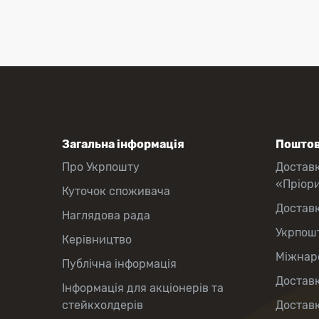
Загальна інформація
Поштов
Про Укрпошту
Достав
«Пріор
Куточок споживача
Достав
Наглядова рада
Укрпош
Керівництво
Міжнаро
Публічна інформація
Доставк
Інформація для акціонерів та
стейкхолдерів
Доставк