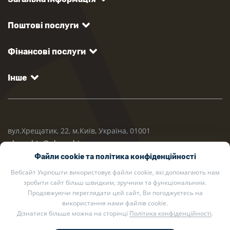
Поштові послуги
Фінансові послуги
Інше
вул.Хрещатик, 22, м.Київ, Україна, 01001
ukrposhta@ukrposhta.ua
Файли cookie та політика конфіденційності
Вебсайт Укрпошти використовує файли cookie, які допомагають нам
зробити сайт більш швидким, зручним та функціональним.
Продовжуючи переглядати цей сайт, Ви погоджуєтесь на
використання нами файлів cookie.
Дізнатися більше можна на сторінці
Політика конфіденційності
.