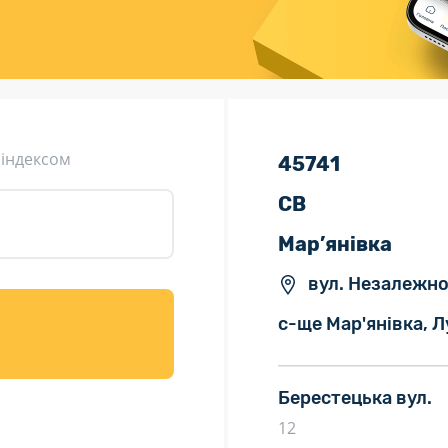
ція (рекламація)
Валютно-обмінні операції
 індексом
45741
СВ
Мар’янівка
вул. Незалежнос
с-ще Мар'янівка, Л
Берестецька вул.
12