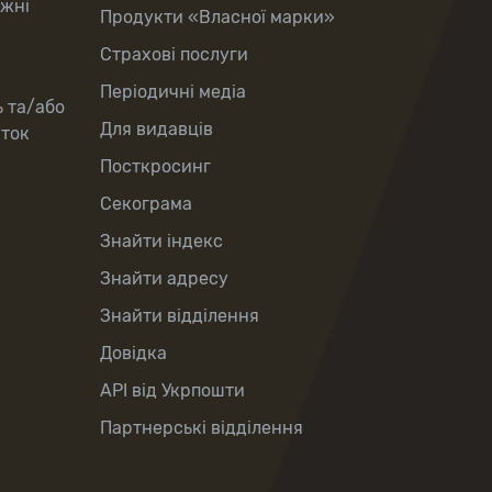
іжні
Продукти «Власної марки»
Страхові послуги
Періодичні медіа
ь та/або
Для видавців
рток
Посткросинг
Секограма
Знайти індекс
Знайти адресу
Знайти відділення
Довідка
API від Укрпошти
Партнерські відділення