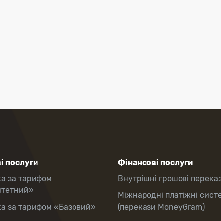
і послуги
Фінансові послуги
ка за тарифом
Внутрішні грошові перека
итетний»
Міжнародні платіжні сист
ка за тарифом «Базовий»
(перекази MoneyGram)