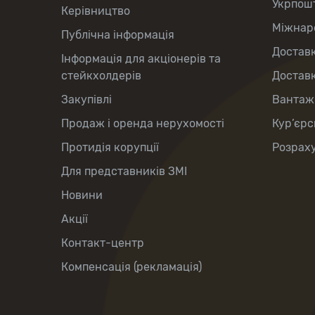
Укрпош
Керівництво
Міжнаро
Публічна інформація
Доставк
Інформація для акціонерів та
стейкхолдерів
Доставк
Закупівлі
Вантаж
Продаж і оренда нерухомості
Кур’єрс
Протидія корупції
Розраху
Для представників ЗМІ
Новини
Акції
Контакт-центр
Компенсація (рекламація)