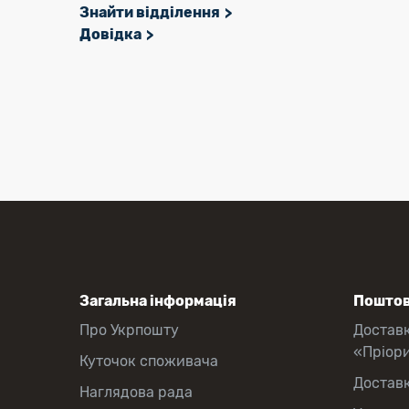
Знайти відділення
Довідка
Загальна інформація
Поштов
Про Укрпошту
Достав
«Пріор
Куточок споживача
Достав
Наглядова рада