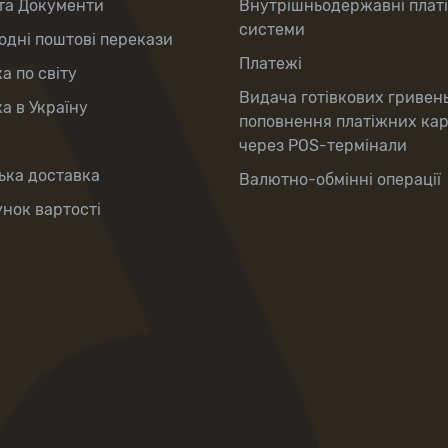
та Документи
Внутрішньодержавні плат
системи
дні поштові перекази
Платежі
а по світу
Видача готівкових гривен
а в Україну
поповнення платіжних ка
через POS-термінали
ька доставка
Валютно-обмінні операції
нок вартості