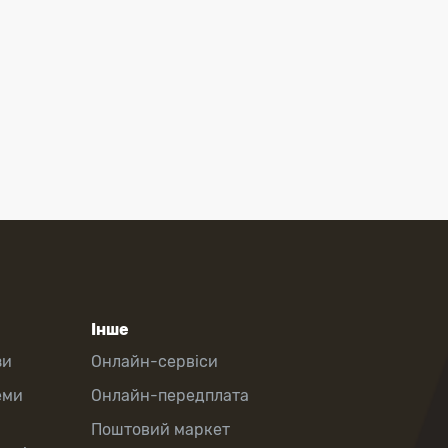
Інше
зи
Онлайн-сервіси
еми
Онлайн-передплата
Поштовий маркет