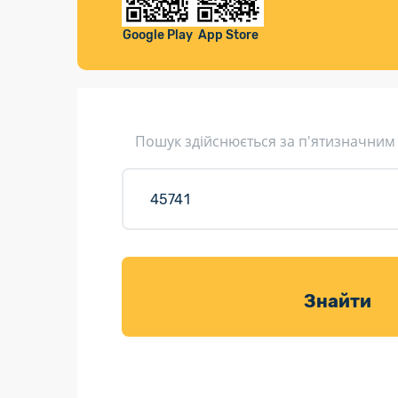
Компенса
Листи та листівки
Google Play
App Store
Кур’єрська доставка
Паковання
Доставка з інтернет-магазинів
Пошук здійснюється за п'ятизначним
Доставка товарів для саду
Знайти