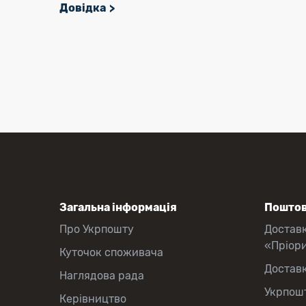
Довідка
Загальна інформація
Поштов
Про Укрпошту
Достав
«Пріор
Куточок споживача
Достав
Наглядова рада
Укрпош
Керівництво