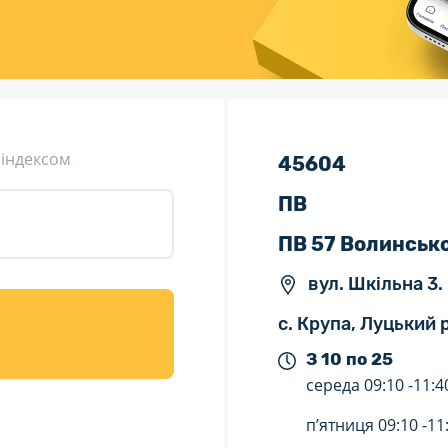
ція (рекламація)
Валютно-обмінні операції
 індексом
45604
ПВ
ПВ 57 Волинськ
вул. Шкільна 3.
с. Крупа, Луцький 
З 10 по 25
середа
09:10 -
11:4
п’ятниця
09:10 -
11