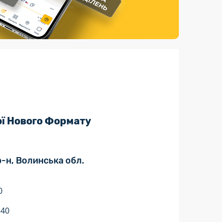
Страхові послуги
Каталог «Укрпошта Маркет»
ої Нового Формату
р-н, Волинська обл.
0
:40