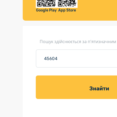
Компенса
Листи та листівки
Google Play
App Store
Кур’єрська доставка
Паковання
Доставка з інтернет-магазинів
Пошук здійснюється за п'ятизначним
Доставка товарів для саду
Знайти