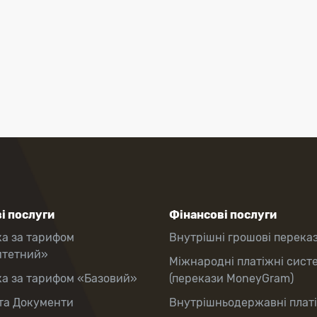
і послуги
Фінансові послуги
ка за тарифом
Внутрішні грошові перека
итетний»
Міжнародні платіжні сист
ка за тарифом «Базовий»
(перекази MoneyGram)
та Документи
Внутрішньодержавні плат