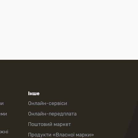
Інше
зи
Онлайн-сервіси
еми
Онлайн-передплата
Поштовий маркет
іжні
Продукти «Власної марки»