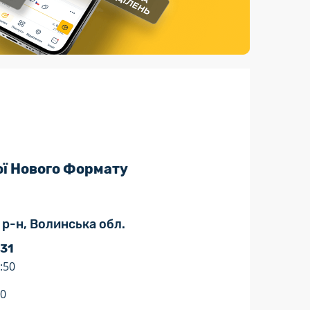
Страхові послуги
Каталог «Укрпошта Маркет»
ої Нового Формату
 р-н, Волинська обл.
 31
:50
20