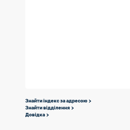
Знайти індекс за адресою
Знайти відділення
Довідка