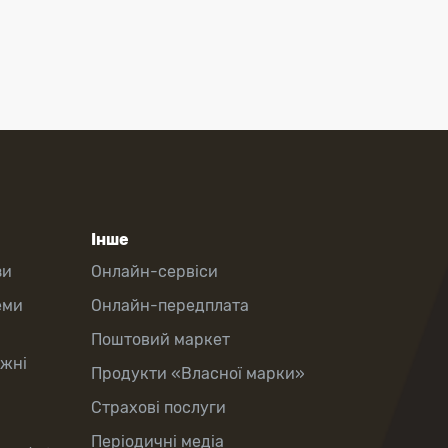
Інше
зи
Онлайн-сервіси
еми
Онлайн-передплата
Поштовий маркет
іжні
Продукти «Власної марки»
Страхові послуги
Періодичні медіа