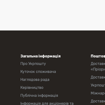
Загальна інформація
Поштов
Про Укрпошту
Достав
«Пріор
Куточок споживача
Достав
Наглядова рада
Укрпош
Керівництво
Міжнаро
Публічна інформація
Доставк
Інформація для акціонерів та