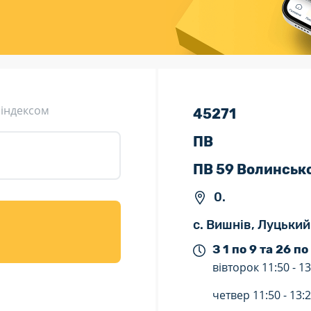
ція (рекламація)
Валютно-обмінні операції
 індексом
45271
ПВ
ПВ 59 Волинськ
0.
с. Вишнів, Луцький
З 1 по 9 та 26 по
вівторок
11:50 -
13
четвер
11:50 -
13: