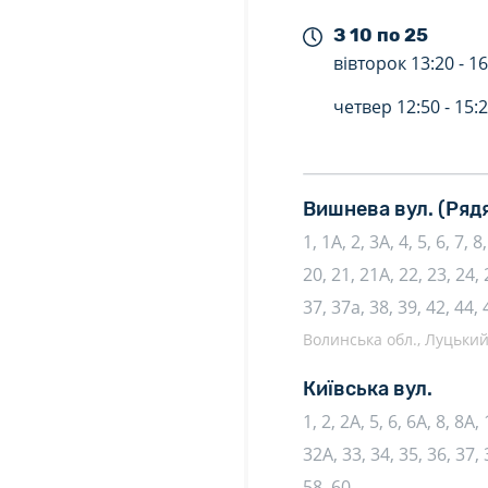
З 10 по 25
вівторок
13:20 -
16
четвер
12:50 -
15:
Вишнева вул.
(Ряд
1, 1А, 2, 3А, 4, 5, 6, 7, 
20, 21, 21А, 22, 23, 24, 
37, 37а, 38, 39, 42, 44, 
Волинська обл., Луцький 
Київська вул.
1, 2, 2А, 5, 6, 6А, 8, 8А,
32А, 33, 34, 35, 36, 37, 
58, 60