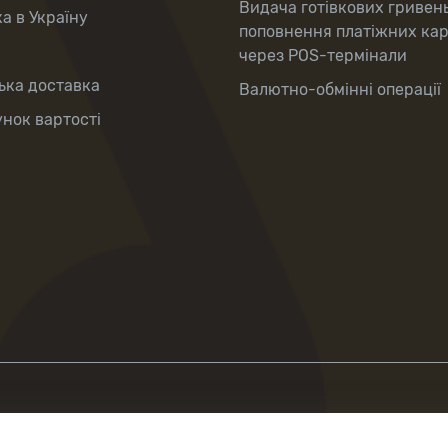
Видача готівкових гривен
а в Україну
поповнення платіжних ка
через POS-термінали
ька доставка
Валютно-обмінні операції
нок вартості