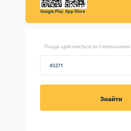
Компенса
Листи та листівки
Google Play
App Store
Кур’єрська доставка
Паковання
Доставка з інтернет-магазинів
Пошук здійснюється за п'ятизначним
Доставка товарів для саду
Знайти