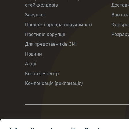
стейкхолдерів
Доставк
Закупівлі
Вантаж
Продаж і оренда нерухомості
Кур’єрс
Протидія корупції
Розраху
Для представників ЗМІ
Новини
Акції
Контакт-центр
Компенсація (рекламація)
вул.Хрещатик, 22, м.Київ, Україна, 01001