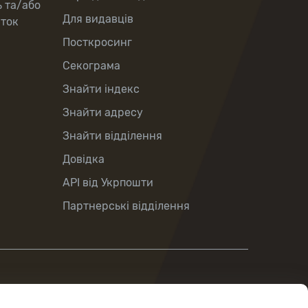
ь та/або
Для видавців
рток
Посткросинг
Секограма
Знайти індекс
Знайти адресу
Знайти відділення
Довідка
API від Укрпошти
Партнерські відділення