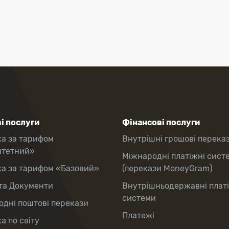
і послуги
Фінансові послуги
ка за тарифом
Внутрішні грошові перека
итетний»
Міжнародні платіжні сист
ка за тарифом «Базовий»
(перекази MoneyGram)
та Документи
Внутрішньодержавні плат
системи
дні поштові перекази
Платежі
а по світу