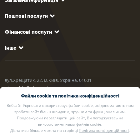
Загальна інформація
Поштові послуги
Фінансові послуги
Інше
вул.Хрещатик, 22, м.Київ, Україна, 01001
ukrposhta@ukrposhta.ua
Файли cookie та політика конфіденційності
Вебсайт Укрпошти використовує файли cookie, які допомагають нам
зробити сайт більш швидким, зручним та функціональним.
Продовжуючи переглядати цей сайт, Ви погоджуєтесь на
використання нами файлів cookie.
Дізнатися більше можна на сторінці
Політика конфіденційності
.