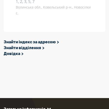
1, 2, 3, 5, 7
Волинська обл., Ковельський р-н., Новосілки
с.
Знайти індекс за адресою
Знайти відділення
Довідка