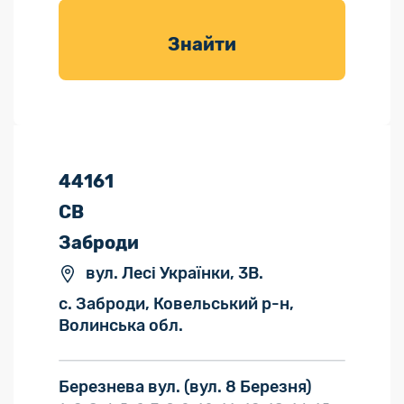
товарів для
саду
Знайти
44161
СВ
Заброди
вул. Лесі Українки, 3В.
с. Заброди, Ковельський р-н,
Волинська обл.
Березнева вул.
(вул. 8 Березня)