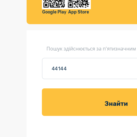
Компенса
Листи та листівки
Google Play
App Store
Кур’єрська доставка
Паковання
Доставка з інтернет-магазинів
Пошук здійснюється за п'ятизначним
Доставка товарів для саду
Знайти