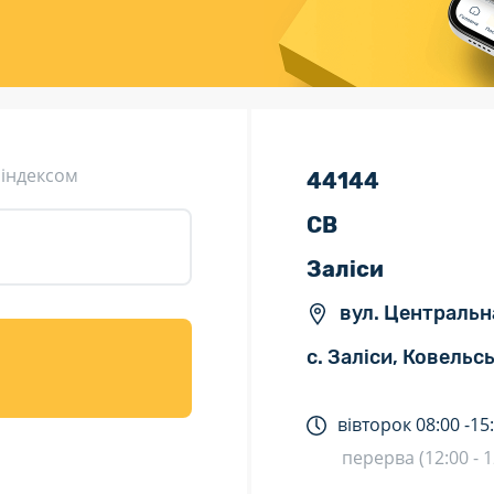
ція (рекламація)
Валютно-обмінні операції
 індексом
44144
СВ
Заліси
вул. Центральна
с. Заліси, Ковельс
вівторок
08:00 -
15
перерва (12:00 - 1