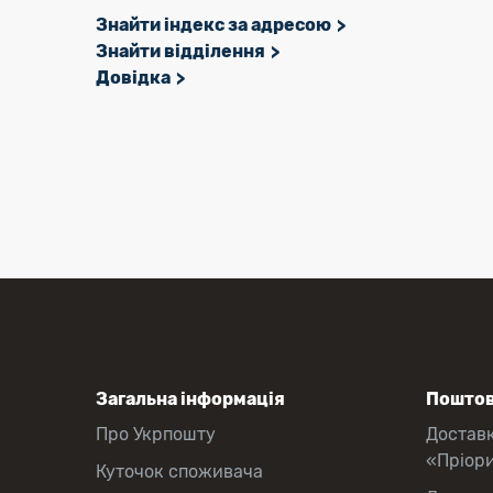
Знайти індекс за адресою
Знайти відділення
Довідка
Загальна інформація
Поштов
Про Укрпошту
Достав
«Пріор
Куточок споживача