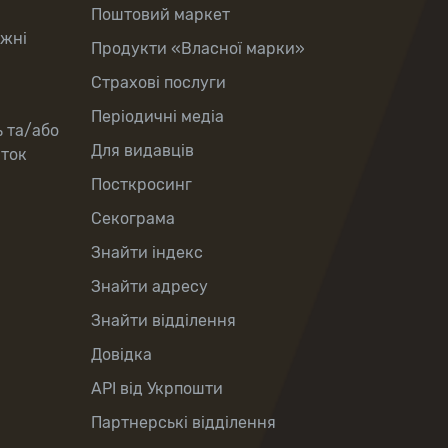
Поштовий маркет
іжні
Продукти «Власної марки»
Страхові послуги
Періодичні медіа
ь та/або
Для видавців
рток
Посткросинг
Секограма
Знайти індекс
Знайти адресу
Знайти відділення
Довідка
API від Укрпошти
Партнерські відділення