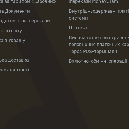
ка за тарифом «Базовий»
(перекази MoneyGram)
та Документи
Внутрішньодержавні плат
системи
дні поштові перекази
Платежі
а по світу
Видача готівкових гривен
а в Україну
поповнення платіжних ка
через POS-термінали
ька доставка
Валютно-обмінні операції
нок вартості