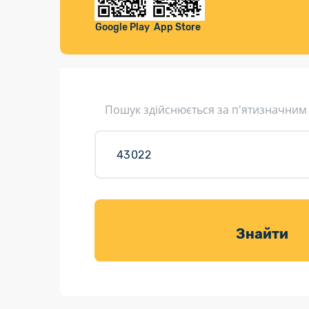
Компенса
Листи та листівки
Google Play
App Store
Кур’єрська доставка
Паковання
Доставка з інтернет-магазинів
Пошук здійснюється за п'ятизначним
Доставка товарів для саду
Знайти