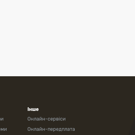
Інше
зи
Онлайн-сервіси
еми
Онлайн-передплата