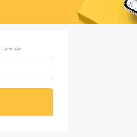
ція (рекламація)
Валютно-обмінні операції
 індексом