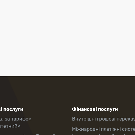
і послуги
Фінансові послуги
ка за тарифом
Внутрішні грошові перека
итетний»
Міжнародні платіжні сист