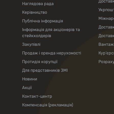
Достав
Наглядова рада
Укрпош
Керівництво
Міжнаро
Публічна інформація
Доставк
Інформація для акціонерів та
стейкхолдерів
Доставк
Закупівлі
Вантаж
Продаж і оренда нерухомості
Кур’єрс
Протидія корупції
Розраху
Для представників ЗМІ
Новини
Акції
Контакт-центр
Компенсація (рекламація)