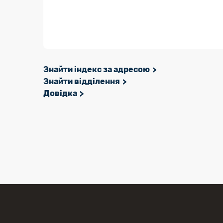
Знайти індекс за адресою
Знайти відділення
Довідка