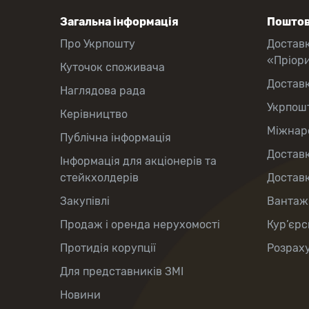
Загальна інформація
Поштов
Про Укрпошту
Достав
«Пріор
Куточок споживача
Достав
Наглядова рада
Укрпош
Керівництво
Міжнаро
Публічна інформація
Доставк
Інформація для акціонерів та
стейкхолдерів
Доставк
Закупівлі
Вантаж
Продаж і оренда нерухомості
Кур’єрс
Протидія корупції
Розраху
Для представників ЗМІ
Новини