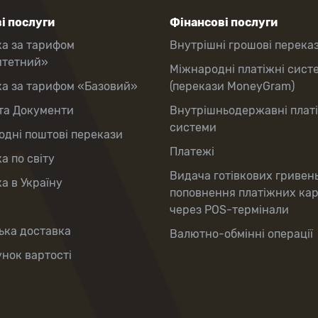
і послуги
Фінансові послуги
ка за тарифом
Внутрішні грошові перека
итетний»
Міжнародні платіжні сист
ка за тарифом «Базовий»
(перекази MoneyGram)
та Документи
Внутрішньодержавні плат
системи
дні поштові перекази
Платежі
а по світу
Видача готівкових гривен
а в Україну
поповнення платіжних ка
через POS-термінали
ька доставка
Валютно-обмінні операції
нок вартості