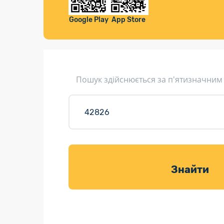
Компенса
Листи та листівки
Google Play
App Store
Кур’єрська доставка
Паковання
Доставка з інтернет-магазинів
Пошук здійснюється за п'ятизначним
Доставка товарів для саду
Знайти