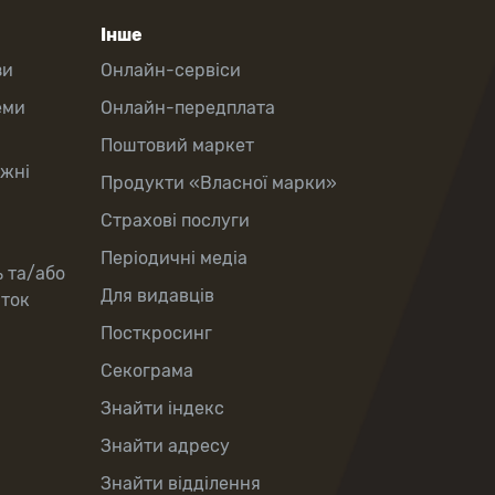
Інше
зи
Онлайн-сервіси
еми
Онлайн-передплата
Поштовий маркет
іжні
Продукти «Власної марки»
Страхові послуги
Періодичні медіа
ь та/або
Для видавців
рток
Посткросинг
Секограма
Знайти індекс
Знайти адресу
Знайти відділення