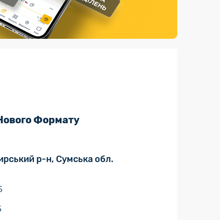
Страхові послуги
Каталог «Укрпошта Маркет»
 Нового Формату
ирський р-н, Сумська обл.
5
5