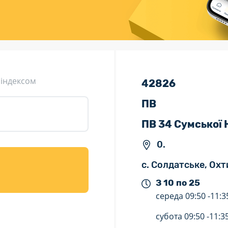
ція (рекламація)
Валютно-обмінні операції
 індексом
42826
ПВ
ПВ 34 Сумської
0.
с. Солдатське, Охт
З 10 по 25
середа
09:50 -
11:3
субота
09:50 -
11:3