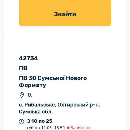
товарів для
саду
Знайти
42734
ПВ
ПВ 30 Сумської Нового
Формату
0.
с. Рибальське, Охтирський р-н,
Сумська обл.
З 10 по 25
субота
11:05 -
13:50
Зачинено