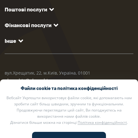
Поштові послуги
Фінансові послуги
Інше
вул.Хрещатик, 22, м.Київ, Україна, 01001
ukrposhta@ukrposhta.ua
Файли cookie та політика конфіденційності
Вебсайт Укрпошти використовує файли cookie, які допомагають нам
зробити сайт більш швидким, зручним та функціональним.
Продовжуючи переглядати цей сайт, Ви погоджуєтесь на
використання нами файлів cookie.
Дізнатися більше можна на сторінці
Політика конфіденційності
.
2002 — 2026 Укрпошта. Всі права захищено.