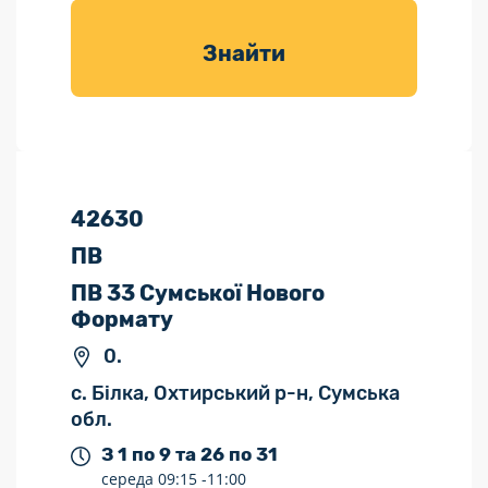
товарів для
саду
Знайти
42630
ПВ
ПВ 33 Сумської Нового
Формату
0.
с. Білка, Охтирський р-н, Сумська
обл.
З 1 по 9 та 26 по 31
середа
09:15 -
11:00