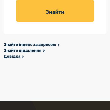
товарів для
саду
Знайти
Знайти індекс за адресою
Знайти відділення
Довідка