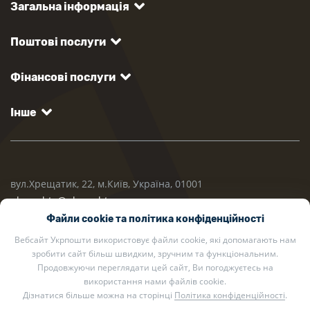
Загальна інформація
Поштові послуги
Фінансові послуги
Інше
вул.Хрещатик, 22, м.Київ, Україна, 01001
ukrposhta@ukrposhta.ua
Файли cookie та політика конфіденційності
Вебсайт Укрпошти використовує файли cookie, які допомагають нам
зробити сайт більш швидким, зручним та функціональним.
Продовжуючи переглядати цей сайт, Ви погоджуєтесь на
використання нами файлів cookie.
Дізнатися більше можна на сторінці
Політика конфіденційності
.