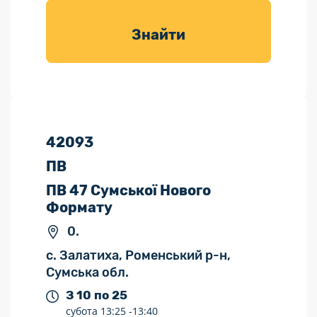
товарів для
саду
Знайти
42093
ПВ
ПВ 47 Сумської Нового
Формату
0.
с. Залатиха, Роменський р-н,
Сумська обл.
З 10 по 25
субота
13:25 -
13:40