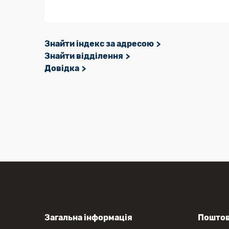
Знайти індекс за адресою
Знайти відділення
Довідка
Загальна інформація
Поштов