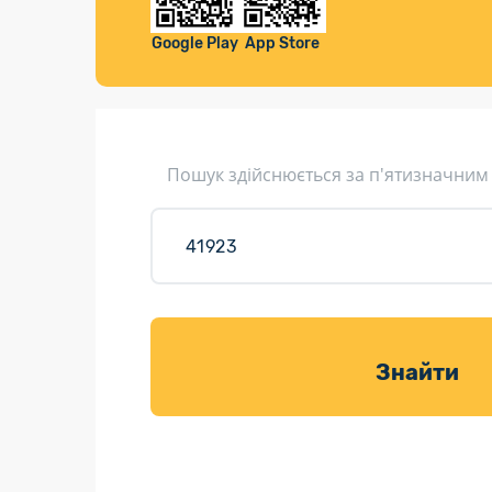
Компенса
Листи та листівки
Google Play
App Store
Кур’єрська доставка
Паковання
Доставка з інтернет-магазинів
Пошук здійснюється за п'ятизначним
Доставка товарів для саду
Знайти