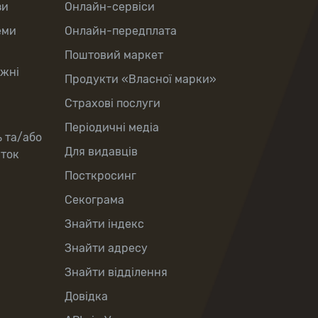
зи
Онлайн-сервіси
еми
Онлайн-передплата
Поштовий маркет
іжні
Продукти «Власної марки»
Страхові послуги
Періодичні медіа
ь та/або
Для видавців
рток
Посткросинг
Секограма
Знайти індекс
Знайти адресу
Знайти відділення
Довідка