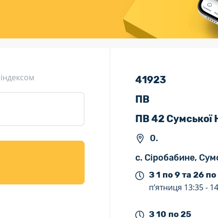
ція (рекламація)
Валютно-обмінні операції
 індексом
41923
ПВ
ПВ 42 Сумської
0.
с. Сіробабине, Сум
З 1 по 9 та 26 по
п’ятниця
13:35 -
14
З 10 по 25