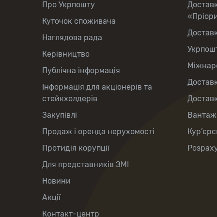
Про Укрпошту
Достав
«Пріор
Куточок споживача
Достав
Наглядова рада
Укрпош
Керівництво
Міжнаро
Публічна інформація
Доставк
Інформація для акціонерів та
стейкхолдерів
Доставк
Закупівлі
Вантаж
Продаж і оренда нерухомості
Кур’єрс
Протидія корупції
Розраху
Для представників ЗМІ
Новини
Акції
Контакт-центр