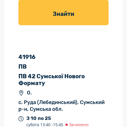
товарів для
саду
Знайти
41916
ПВ
ПВ 42 Сумської Нового
Формату
0.
с. Руда (Лебединський), Сумський
р-н, Сумська обл.
З 10 по 25
субота
13:40 -
15:45
Зачинено