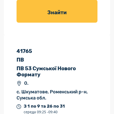
товарів для
саду
Знайти
41765
ПВ
ПВ 53 Сумської Нового
Формату
0.
с. Шкуматове, Роменський р-н,
Сумська обл.
З 1 по 9 та 26 по 31
середа
09:25 -
09:40