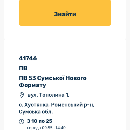
товарів для
саду
Знайти
41746
ПВ
ПВ 53 Сумської Нового
Формату
вул. Тополина 1.
с. Хустянка, Роменський р-н,
Сумська обл.
З 10 по 25
середа
09:55 -
14:40