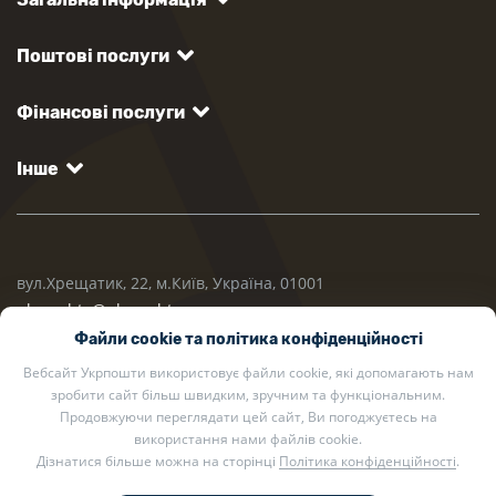
Поштові послуги
Фінансові послуги
Інше
вул.Хрещатик, 22, м.Київ, Україна, 01001
ukrposhta@ukrposhta.ua
Файли cookie та політика конфіденційності
Вебсайт Укрпошти використовує файли cookie, які допомагають нам
зробити сайт більш швидким, зручним та функціональним.
Продовжуючи переглядати цей сайт, Ви погоджуєтесь на
використання нами файлів cookie.
Дізнатися більше можна на сторінці
Політика конфіденційності
.