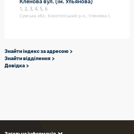
Кленова вул.
(ім. Ульянова)
1, 2, 3, 4, 5, 6
Сумська обл., Конотопський р-н., Улянівка с.
Знайти індекс за адресою
Знайти відділення
Довідка
Загальна інформація