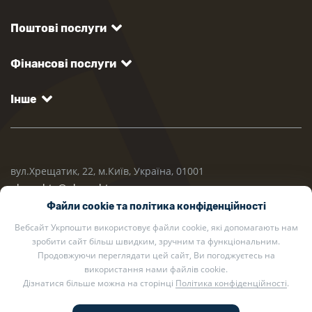
Поштові послуги
Фінансові послуги
Інше
вул.Хрещатик, 22, м.Київ, Україна, 01001
ukrposhta@ukrposhta.ua
Файли cookie та політика конфіденційності
Вебсайт Укрпошти використовує файли cookie, які допомагають нам
зробити сайт більш швидким, зручним та функціональним.
Продовжуючи переглядати цей сайт, Ви погоджуєтесь на
використання нами файлів cookie.
Дізнатися більше можна на сторінці
Політика конфіденційності
.
2002 — 2026 Укрпошта. Всі права захищено.