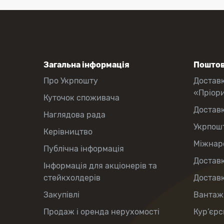
Загальна інформація
Поштов
Про Укрпошту
Достав
«Пріор
Куточок споживача
Достав
Наглядова рада
Укрпош
Керівництво
Міжнаро
Публічна інформація
Доставк
Інформація для акціонерів та
стейкхолдерів
Доставк
Закупівлі
Вантаж
Продаж і оренда нерухомості
Кур’єрс