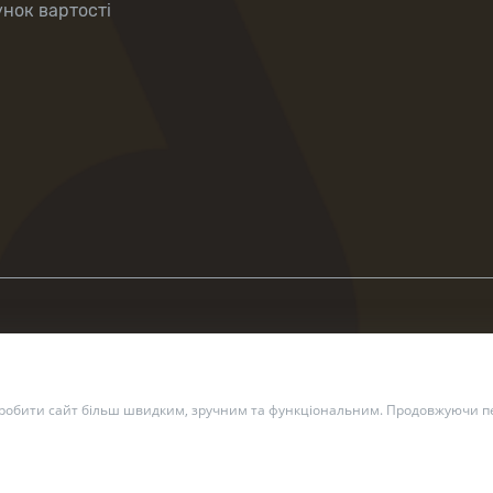
нок вартості
зробити сайт більш швидким, зручним та функціональним. Продовжуючи пе
2 — 2026 Укрпошта. Всі права захищено.
Політика конфіденційн