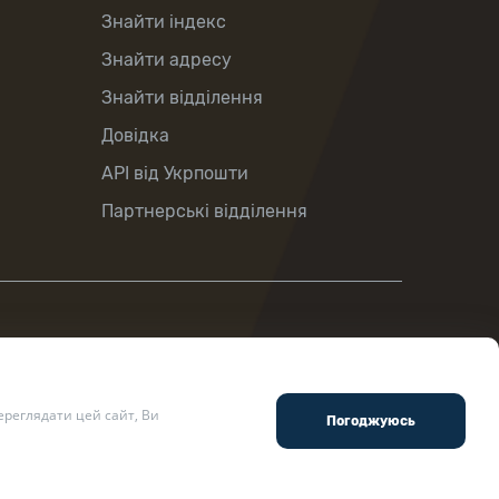
Знайти індекс
Знайти адресу
Знайти відділення
Довідка
API від Укрпошти
Партнерські відділення
реглядати цей сайт, Ви
ості
.