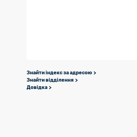
Знайти індекс за адресою
Знайти відділення
Довідка