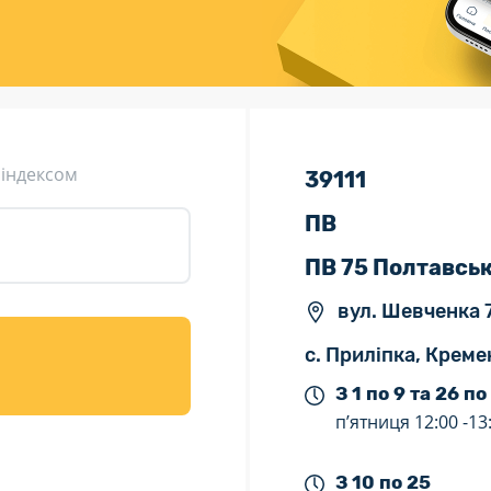
ція (рекламація)
Валютно-обмінні операції
 індексом
39111
ПВ
ПВ 75 Полтавсь
вул. Шевченка 
с. Приліпка, Креме
З 1 по 9 та 26 по
п’ятниця
12:00 -
13
З 10 по 25