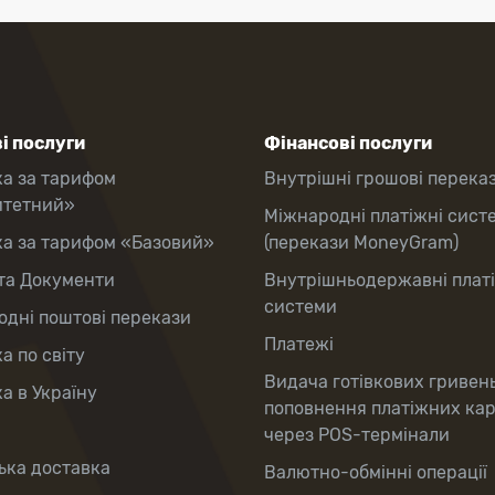
і послуги
Фінансові послуги
ка за тарифом
Внутрішні грошові перека
итетний»
Міжнародні платіжні сист
ка за тарифом «Базовий»
(перекази MoneyGram)
та Документи
Внутрішньодержавні плат
системи
дні поштові перекази
Платежі
а по світу
Видача готівкових гривен
а в Україну
поповнення платіжних ка
через POS-термінали
ька доставка
Валютно-обмінні операції