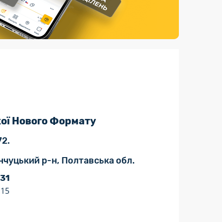
Страхові послуги
Каталог «Укрпошта Маркет»
кої Нового Формату
72.
нчуцький р-н, Полтавська обл.
 31
:15