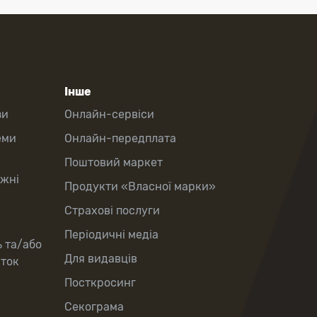
Інше
зи
Онлайн-сервіси
еми
Онлайн-передплата
Поштовий маркет
іжні
Продукти «Власної марки»
Страхові послуги
Періодичні медіа
ь та/або
Для видавців
рток
Посткросинг
Секограма