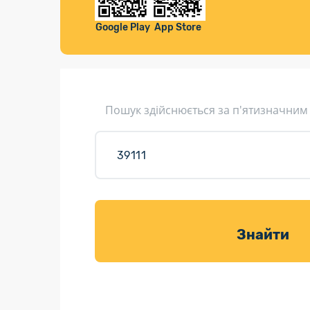
Компенса
Листи та листівки
Google Play
App Store
Кур’єрська доставка
Паковання
Доставка з інтернет-магазинів
Пошук здійснюється за п'ятизначним
Доставка товарів для саду
Знайти