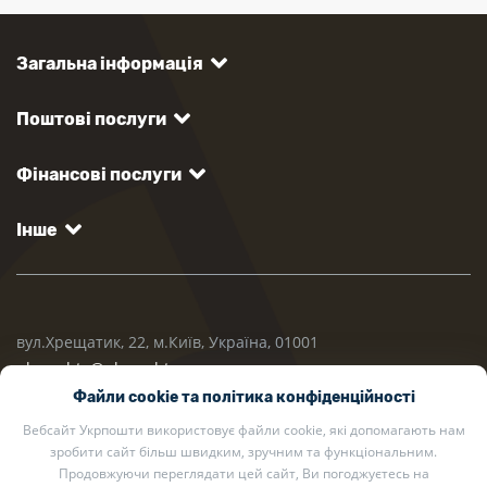
Загальна інформація
Поштові послуги
Фінансові послуги
Інше
вул.Хрещатик, 22, м.Київ, Україна, 01001
ukrposhta@ukrposhta.ua
Файли cookie та політика конфіденційності
Вебсайт Укрпошти використовує файли cookie, які допомагають нам
зробити сайт більш швидким, зручним та функціональним.
Продовжуючи переглядати цей сайт, Ви погоджуєтесь на