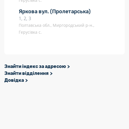
Герусівка с.
Яркова вул.
(Пролетарська)
1, 2, 3
Полтавська обл., Миргородський р-н.,
Герусівка с.
Знайти індекс за адресою
Знайти відділення
Довідка