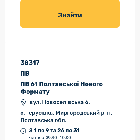
товарів для
саду
Знайти
38317
ПВ
ПВ 61 Полтавської Нового
Формату
вул. Новоселівська 6.
с. Герусівка, Миргородський р-н,
Полтавська обл.
З 1 по 9 та 26 по 31
четвер
09:30 -
10:00