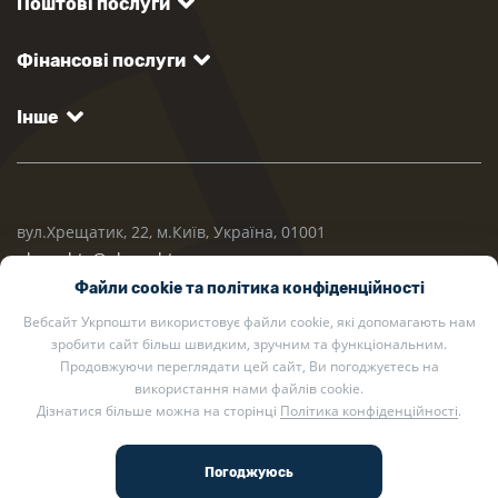
Поштові послуги
Фінансові послуги
Інше
вул.Хрещатик, 22, м.Київ, Україна, 01001
ukrposhta@ukrposhta.ua
Файли cookie та політика конфіденційності
Вебсайт Укрпошти використовує файли cookie, які допомагають нам
зробити сайт більш швидким, зручним та функціональним.
Продовжуючи переглядати цей сайт, Ви погоджуєтесь на
використання нами файлів cookie.
Дізнатися більше можна на сторінці
Політика конфіденційності
.
2002 — 2026 Укрпошта. Всі права захищено.
Політика конфіденційності
.