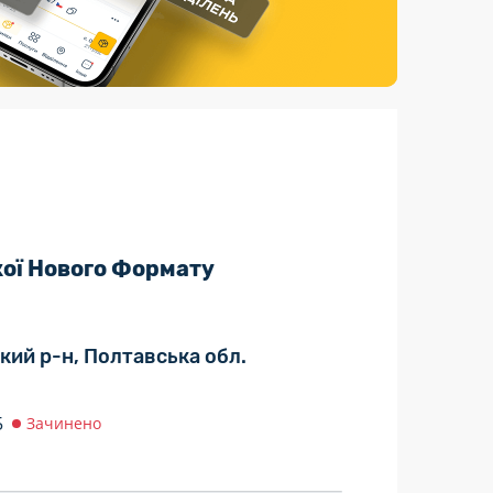
Страхові послуги
Каталог «Укрпошта Маркет»
кої Нового Формату
кий р-н, Полтавська обл.
5
Зачинено