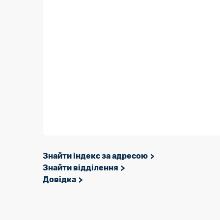
Знайти індекс за адресою
Знайти відділення
Довідка