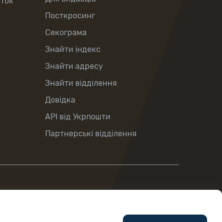
рток
Посткросинг
Секограма
Знайти індекс
Знайти адресу
Знайти відділення
Довідка
API від Укрпошти
Партнерські відділення