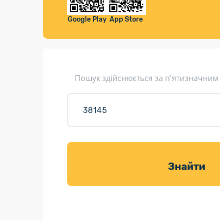
Компенса
Листи та листівки
Google Play
App Store
Кур’єрська доставка
Паковання
Доставка з інтернет-магазинів
Пошук здійснюється за п'ятизначним
Доставка товарів для саду
Знайти