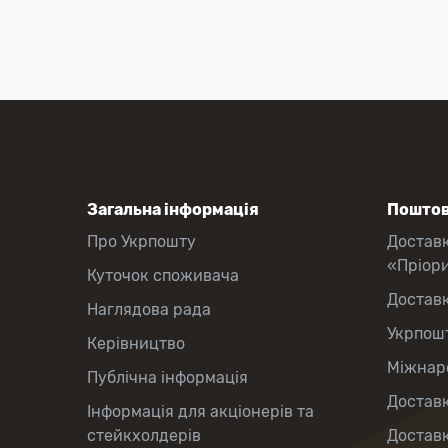
Загальна інформація
Поштов
Про Укрпошту
Достав
«Пріор
Куточок споживача
Достав
Наглядова рада
Укрпош
Керівництво
Міжнаро
Публічна інформація
Доставк
Інформація для акціонерів та
стейкхолдерів
Доставк