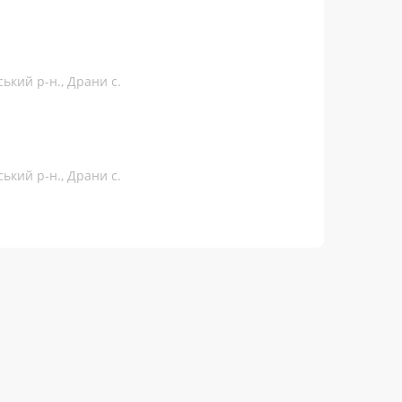
ський р-н., Драни с.
ський р-н., Драни с.