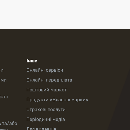
Інше
зи
Онлайн-сервіси
еми
Онлайн-передплата
Поштовий маркет
іжні
Продукти «Власної марки»
Страхові послуги
Періодичні медіа
ь та/або
Для видавців