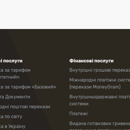
і послуги
Фінансові послуги
ка за тарифом
Внутрішні грошові перека
итетний»
Міжнародні платіжні сист
ка за тарифом «Базовий»
(перекази MoneyGram)
та Документи
Внутрішньодержавні плат
системи
дні поштові перекази
Платежі
а по світу
Видача готівкових гривен
а в Україну