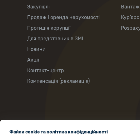
Закупівлі
Вантаж
Продаж і оренда нерухомості
Кур’єрс
Протидія корупції
Розраху
Для представників ЗМІ
Новини
Акції
Контакт-центр
Компенсація (рекламація)
вул.Хрещатик, 22, м.Київ, Україна, 01001
Файли cookie та політика конфіденційності
ukrposhta@ukrposhta.ua