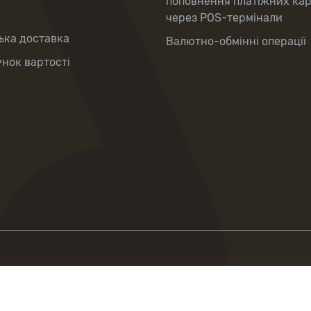
поповнення платіжних ка
через POS-термінали
ька доставка
Валютно-обмінні операції
нок вартості