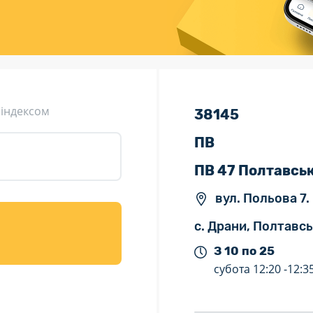
ція (рекламація)
Валютно-обмінні операції
 індексом
38145
ПВ
ПВ 47 Полтавсь
вул. Польова 7.
с. Драни, Полтавсь
З 10 по 25
субота
12:20 -
12:3