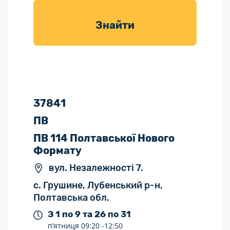
товарів для
саду
Знайти
37841
ПВ
ПВ 114 Полтавської Нового
Формату
вул. Незалежності 7.
с. Грушине, Лубенський р-н,
Полтавська обл.
З 1 по 9 та 26 по 31
п’ятниця
09:20 -
12:50