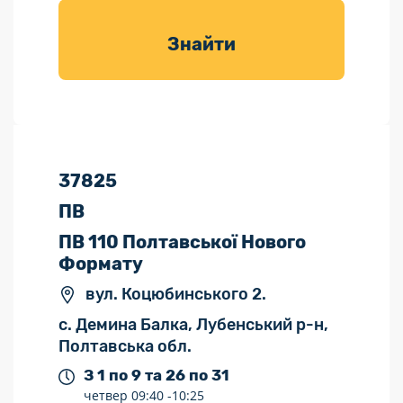
товарів для
саду
Знайти
37825
ПВ
ПВ 110 Полтавської Нового
Формату
вул. Коцюбинського 2.
с. Демина Балка, Лубенський р-н,
Полтавська обл.
З 1 по 9 та 26 по 31
четвер
09:40 -
10:25